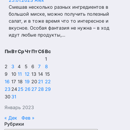
25.01.2023
Alex
Смешав несколько разных ингредиентов в
большой миске, можно получить полезный
салат, и в тоже время что то интересное и
вкусное. Особая фантазия не нужна – в ход
идут любые продукты,…
Пн
Вт
Ср
Чт
Пт
Сб
Вс
1
2
3
4
5
6
7
8
9
10
11
12
13
14
15
16
17
18
19
20
21
22
23
24
25
26
27
28
29
30
31
Январь 2023
« Дек
Фев »
Рубрики