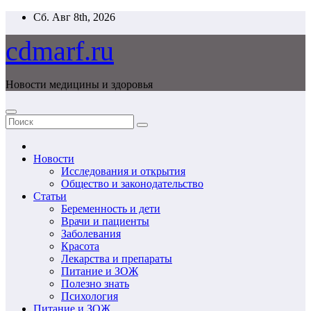
Перейти
Сб. Авг 8th, 2026
к
содержимому
cdmarf.ru
Новости медицины и здоровья
Новости
Исследования и открытия
Общество и законодательство
Статьи
Беременность и дети
Врачи и пациенты
Заболевания
Красота
Лекарства и препараты
Питание и ЗОЖ
Полезно знать
Психология
Питание и ЗОЖ