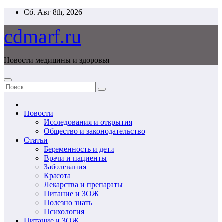
Перейти
Сб. Авг 8th, 2026
к
содержимому
cdmarf.ru
Новости медицины и здоровья
Новости
Исследования и открытия
Общество и законодательство
Статьи
Беременность и дети
Врачи и пациенты
Заболевания
Красота
Лекарства и препараты
Питание и ЗОЖ
Полезно знать
Психология
Питание и ЗОЖ