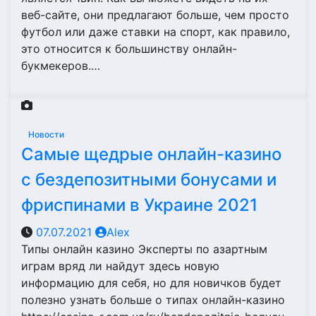
веб-сайте, они предлагают больше, чем просто
футбол или даже ставки на спорт, как правило,
это относится к большинству онлайн-
букмекеров.…
Новости
Самые щедрые онлайн-казино
с бездепозитными бонусами и
фриспинами в Украине 2021
07.07.2021
Alex
Типы онлайн казино Эксперты по азартным
играм вряд ли найдут здесь новую
информацию для себя, но для новичков будет
полезно узнать больше о типах онлайн-казино