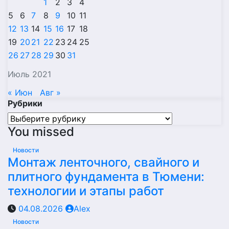
1
2
3
4
5
6
7
8
9
10
11
12
13
14
15
16
17
18
19
20
21
22
23
24
25
26
27
28
29
30
31
Июль 2021
« Июн
Авг »
Рубрики
Рубрики
You missed
Новости
Монтаж ленточного, свайного и
плитного фундамента в Тюмени:
технологии и этапы работ
04.08.2026
Alex
Новости