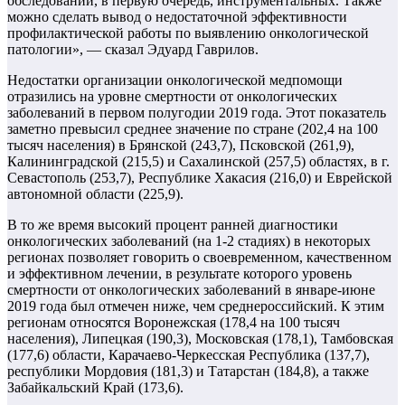
обследований, в первую очередь, инструментальных. Также
можно сделать вывод о недостаточной эффективности
профилактической работы по выявлению онкологической
патологии», — сказал Эдуард Гаврилов.
Недостатки организации онкологической медпомощи
отразились на уровне смертности от онкологических
заболеваний в первом полугодии 2019 года. Этот показатель
заметно превысил среднее значение по стране (202,4 на 100
тысяч населения) в Брянской (243,7), Псковской (261,9),
Калининградской (215,5) и Сахалинской (257,5) областях, в г.
Севастополь (253,7), Республике Хакасия (216,0) и Еврейской
автономной области (225,9).
В то же время высокий процент ранней диагностики
онкологических заболеваний (на 1-2 стадиях) в некоторых
регионах позволяет говорить о своевременном, качественном
и эффективном лечении, в результате которого уровень
смертности от онкологических заболеваний в январе-июне
2019 года был отмечен ниже, чем среднероссийский. К этим
регионам относятся Воронежская (178,4 на 100 тысяч
населения), Липецкая (190,3), Московская (178,1), Тамбовская
(177,6) области, Карачаево-Черкесская Республика (137,7),
республики Мордовия (181,3) и Татарстан (184,8), а также
Забайкальский Край (173,6).