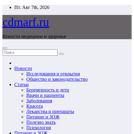
Перейти
Пт. Авг 7th, 2026
к
содержимому
cdmarf.ru
Новости медицины и здоровья
Новости
Исследования и открытия
Общество и законодательство
Статьи
Беременность и дети
Врачи и пациенты
Заболевания
Красота
Лекарства и препараты
Питание и ЗОЖ
Полезно знать
Психология
Питание и ЗОЖ