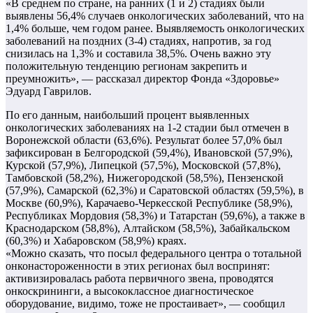
«В среднем по стране, на ранних (1 и 2) стадиях были
выявлены 56,4% случаев онкологических заболеваний, что на
1,4% больше, чем годом ранее. Выявляемость онкологических
заболеваний на поздних (3-4) стадиях, напротив, за год
снизилась на 1,3% и составила 38,5%. Очень важно эту
положительную тенденцию регионам закрепить и
преумножить», — рассказал директор Фонда «Здоровье»
Эдуард Гаврилов.
По его данным, наибольший процент выявленных
онкологических заболеваниях на 1-2 стадии был отмечен в
Воронежской области (63,6%). Результат более 57,0% был
зафиксирован в Белгородской (59,4%), Ивановской (57,9%),
Курской (57,9%), Липецкой (57,5%), Московской (57,8%),
Тамбовской (58,2%), Нижегородской (58,5%), Пензенской
(57,9%), Самарской (62,3%) и Саратовской областях (59,5%), в
Москве (60,9%), Карачаево-Черкесской Республике (58,9%),
Республиках Мордовия (58,3%) и Татарстан (59,6%), а также в
Краснодарском (58,8%), Алтайском (58,5%), Забайкальском
(60,3%) и Хабаровском (58,9%) краях.
«Можно сказать, что посыл федерального центра о тотальной
онконастороженности в этих регионах был воспринят:
активизировалась работа первичного звена, проводятся
онкоскрининги, а высококлассное диагностическое
оборудование, видимо, тоже не простаивает», — сообщил