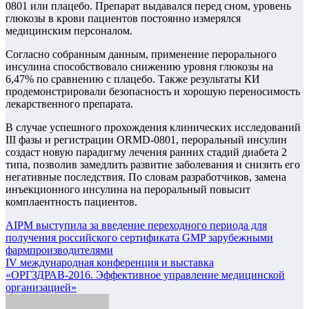
0801 или плацебо. Препарат выдавался перед сном, уровень
глюкозы в крови пациентов постоянно измерялся
медицинским персоналом.
Согласно собранным данным, применение перорального
инсулина способствовало снижению уровня глюкозы на
6,47% по сравнению с плацебо. Также результаты КИ
продемонстрировали безопасность и хорошую переносимость
лекарственного препарата.
В случае успешного прохождения клинических исследований
III фазы и регистрации ORMD-0801, пероральный инсулин
создаст новую парадигму лечения ранних стадий диабета 2
типа, позволив замедлить развитие заболевания и снизить его
негативные последствия. По словам разработчиков, замена
инъекционного инсулина на пероральный повысит
комплаентность пациентов.
Навигация
AIPM выступила за введение переходного периода для
получения российского сертификата GMP зарубежными
по
фармпроизводителями
записям
IV международная конференция и выставка
«ОРГЗДРАВ-2016. Эффективное управление медицинской
организацией»