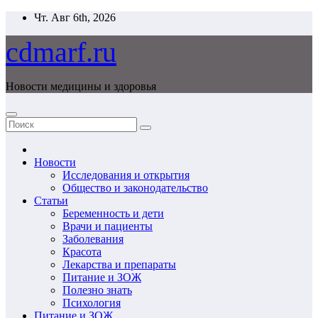
Перейти
Чт. Авг 6th, 2026
к
содержимому
cdmarf.ru
Новости медицины и здоровья
Новости
Исследования и открытия
Общество и законодательство
Статьи
Беременность и дети
Врачи и пациенты
Заболевания
Красота
Лекарства и препараты
Питание и ЗОЖ
Полезно знать
Психология
Питание и ЗОЖ