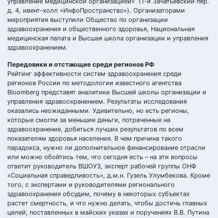
управление медицинской организацией» (1-й Зачатьевский пер.
д. 4, ивент-холл «ИнфоПространство»). Организаторами
мероприятия выступили Общество по организации
здравоохранения и общественного здоровья, Национальная
медицинская палата и Высшая школа организации и управления
здравоохранением.
Передовики и отстающие среди регионов РФ
Рейтинг эффективности систем здравоохранения среди
регионов России по методологии известного агентства
Bloomberg представят аналитики Высшей школы организации и
управления здравоохранением. Результаты исследования
оказались неожиданными. Удивительно, но есть регионы,
которые смогли за меньшие деньги, потраченные на
здравоохранение, добиться лучших результатов по всем
показателям здоровья населения. В чем причина такого
парадокса, нужно ли дополнительное финансирование отрасли
или можно обойтись тем, что сегодня есть – на эти вопросы
ответит руководитель ВШОУЗ, эксперт рабочей группы ОНФ
«Социальная справедливость», д.м.н. Гузель Улумбекова. Кроме
того, с экспертами и руководителями регионального
здравоохранения обсудим, почему в некоторых субъектах
растет смертность, и что нужно делать, чтобы достичь главных
целей, поставленных в майских указах и поручениях В.В. Путина