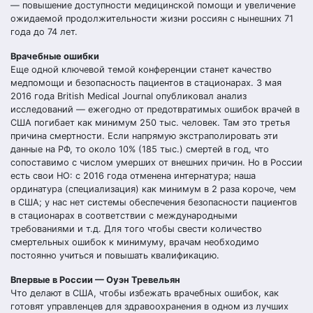
— повышение доступности медицинской помощи и увеличение
ожидаемой продолжительности жизни россиян с нынешних 71
года до 74 лет.
Врачебные ошибки
Еще одной ключевой темой конференции станет качество
медпомощи и безопасность пациентов в стационарах. 3 мая
2016 года British Medical Journal опубликовал анализ
исследований — ежегодно от предотвратимых ошибок врачей в
США погибает как минимум 250 тыс. человек. Там это третья
причина смертности. Если напрямую экстраполировать эти
данные на РФ, то около 10% (185 тыс.) смертей в год, что
сопоставимо с числом умерших от внешних причин. Но в России
есть свои НО: с 2016 года отменена интернатура; наша
ординатура (специализация) как минимум в 2 раза короче, чем
в США; у нас нет системы обеспечения безопасности пациентов
в стационарах в соответствии с международными
требованиями и т.д. Для того чтобы свести количество
смертельных ошибок к минимуму, врачам необходимо
постоянно учиться и повышать квалификацию.
Впервые в России — Оуэн Тревельян
Что делают в США, чтобы избежать врачебных ошибок, как
готовят управленцев для здравоохранения в одном из лучших