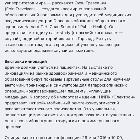
университетов мира — расскажет Оуэн Тревельян
(Eoin Trevelyan) — создатель всемирно признанной
образовательной программы для руководителей медицинских
академических центров Гарвардской школы общественного
здоровья Harvard T.H. Chan School of Public Health). Он
представит методику case-study (от английского «case» —
случай), родиной которой является Гарвард. Ее суть
заключается в том, что в процессе обучения управленцев
используются реальные случаи из практики.
Выставка инноваций
Врач не должен учиться на пациентах. На выставке по
инновациям на рынке здравоохранения и медицинского
образования будут показаны виртуальные столы для изучения
анатомии, тренажеры и симуляторы для лапароскопических
операций, «разговаривающие» пациенты, «плачущие
младенцы». К вопросу об импортозамещении: НИПК «Электрон»
представит «живой» мобильный рентгенохирургический
аппарат отечественного производства. Это уникальная,
полностью цифровая система, которая позволяет осуществлять
рентгеновский контроль в хирургии в режиме реального
времени.
Официальное открытие конференции: 26 мая 2016 в 10.00,