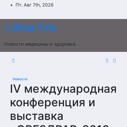
Перейти
Пт. Авг 7th, 2026
к
содержимому
cdmarf.ru
Новости медицины и здоровья
Новости
IV международная
конференция и
выставка