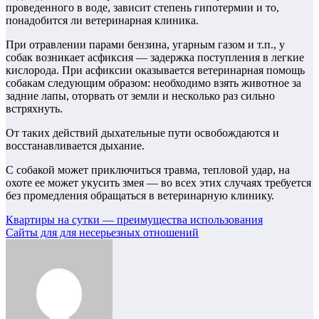
проведенного в воде, зависит степень гипотермии и то,
понадобится ли ветеринарная клиника.
При отравлении парами бензина, угарным газом и т.п., у
собак возникает асфиксия — задержка поступления в легкие
кислорода. При асфиксии оказывается ветеринарная помощь
собакам следующим образом: необходимо взять животное за
задние лапы, оторвать от земли и несколько раз сильно
встряхнуть.
От таких действий дыхательные пути освобождаются и
восстанавливается дыхание.
С собакой может приключиться травма, тепловой удар, на
охоте ее может укусить змея — во всех этих случаях требуется
без промедления обращаться в ветеринарную клинику.
Навигация
Квартиры на сутки — преимущества использования
Сайты для для несерьезных отношений
по
записям