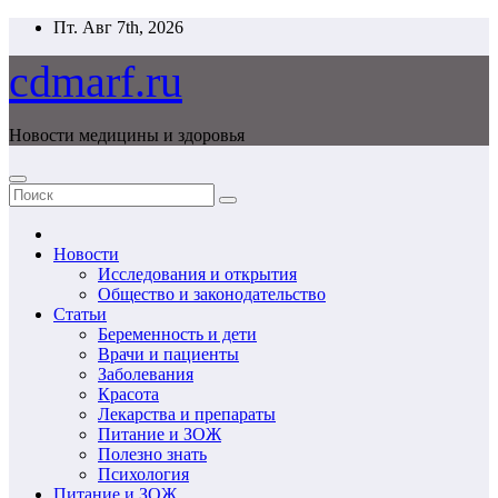
Перейти
Пт. Авг 7th, 2026
к
содержимому
cdmarf.ru
Новости медицины и здоровья
Новости
Исследования и открытия
Общество и законодательство
Статьи
Беременность и дети
Врачи и пациенты
Заболевания
Красота
Лекарства и препараты
Питание и ЗОЖ
Полезно знать
Психология
Питание и ЗОЖ