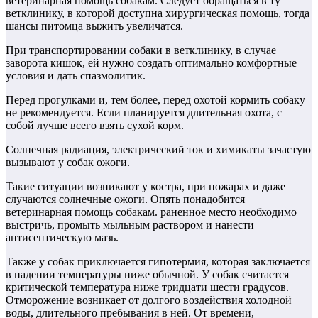
ветеринарная помощь собакам. Следует обращаться в ту
ветклинику, в которой доступна хирургическая помощь, тогда
шансы питомца выжить увеличатся.
При транспортировании собаки в ветклинику, в случае
заворота кишок, ей нужно создать оптимально комфортные
условия и дать спазмолитик.
Перед прогулками и, тем более, перед охотой кормить собаку
не рекомендуется. Если планируется длительная охота, с
собой лучше всего взять сухой корм.
Солнечная радиация, электрический ток и химикаты зачастую
вызывают у собак ожоги.
Такие ситуации возникают у костра, при пожарах и даже
случаются солнечные ожоги. Опять понадобится
ветеринарная помощь собакам. раненное место необходимо
выстричь, промыть мыльным раствором и нанести
антисептическую мазь.
Также у собак приключается гипотермия, которая заключается
в падении температуры ниже обычной. У собак считается
критической температура ниже тридцати шести градусов.
Отморожение возникает от долгого воздействия холодной
воды, длительного пребывания в ней. От времени,