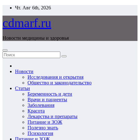
Перейти
Чт. Авг 6th, 2026
к
содержимому
cdmarf.ru
Новости медицины и здоровья
Новости
Исследования и открытия
Общество и законодательство
Статьи
Беременность и дети
Врачи и пациенты
Заболевания
Красота
Лекарства и препараты
Питание и ЗОЖ
Полезно знать
Психология
Питание и ЗОЖ