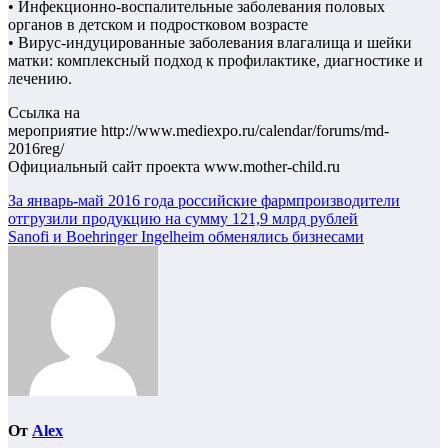
• Инфекционно-воспалительные заболевания половых
органов в детском и подростковом возрасте
• Вирус-индуцированные заболевания влагалища и шейки
матки: комплексный подход к профилактике, диагностике и
лечению.
Ссылка на
мероприятие http://www.mediexpo.ru/calendar/forums/md-
2016reg/
Официальный сайт проекта www.mother-child.ru
Навигация
За январь-май 2016 года российские фармпроизводители
отгрузили продукцию на сумму 121,9 млрд рублей
по
Sanofi и Boehringer Ingelheim обменялись бизнесами
записям
От
Alex