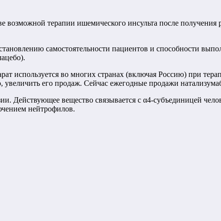
ве возможной терапии ишемического инсульта после получения р
сстановлению самостоятельности пациентов и способности выпо
ацебо).
рат используется во многих странах (включая Россию) при тера
, увеличить его продаж. Сейчас ежегодные продажи натализумаб
ии. Действующее вещество связывается с α4-субъединицей челов
лючением нейтрофилов.