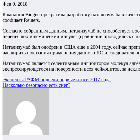
Фев 9, 2018
Компания Biogen прекратила разработку натализумаба в качест
сообщает Reuters.
Согласно собранным данным, натализумаб не способствует во
перенесших ишемический инсульт (сравнение проводилось с пл
Натализумаб был одобрен в США еще в 2004 году, сейчас препа
расширить показания применения данного ЛС и, следовательно
Натализумаб является селективным ингибитором молекул адгез
экспрессирующегося на поверхности всех лейкоцитов, за иск
Навигация
Эксперты РАФМ подвели первые итоги 2017 года
Насколько безопасно есть снег?
по
записям