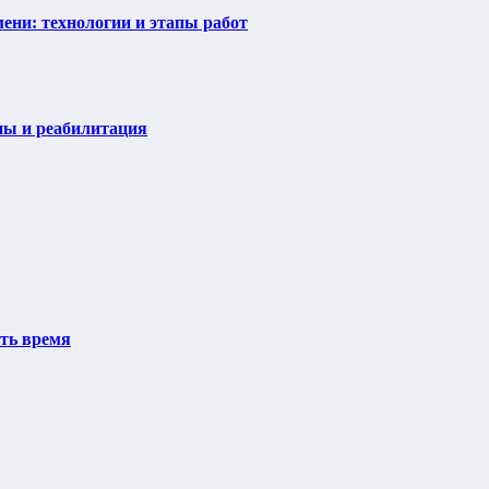
ени: технологии и этапы работ
пы и реабилитация
ить время