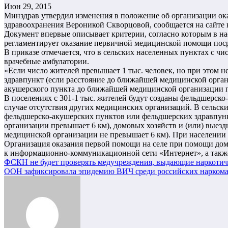
Июн 29, 2015
Минздрав утвердил изменения в положение об организации о
здравоохранения Вероникой Скворцовой, сообщается на сайте 
Документ впервые описывает критерии, согласно которым в на
регламентирует оказание первичной медицинской помощи пос
В приказе отмечается, что в сельских населенных пунктах с 
врачебные амбулатории.
«Если число жителей превышает 1 тыс. человек, но при этом н
здравпункт (если расстояние до ближайшей медицинской органи
акушерского пункта до ближайшей медицинской организации пр
В поселениях с 301-1 тыс. жителей будут созданы фельдшерск
случае отсутствия других медицинских организаций. В сельск
фельдшерско-акушерских пунктов или фельдшерских здравпунк
организации превышает 6 км), домовых хозяйств и (или) выез
медицинской организации не превышает 6 км). При населении
Организация оказания первой помощи на селе при помощи домо
к информационно-коммуникационной сети «Интернет», а также
Навигация
ФСКН не будет проверять медучреждения, выдающие наркоти
ООН зафиксировала эпидемию ВИЧ среди российских нарком
по
записям