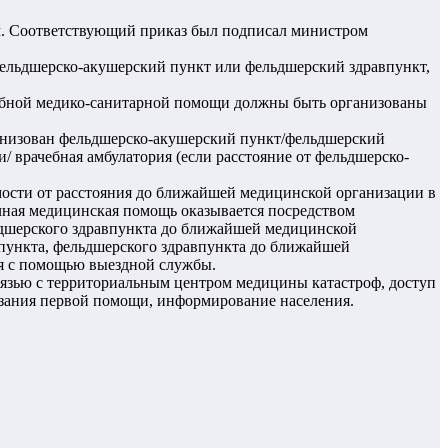
м. Соответствующий приказ был подписал министром
фельдшерско-акушерский пункт или фельдшерский здравпункт,
рачебной медико-санитарной помощи должны быть организованы
рганизован фельдшерско-акушерский пункт/фельдшерский
 врачебная амбулатория (если расстояние от фельдшерско-
мости от расстояния до ближайшей медицинской организации в
ичная медицинская помощь оказывается посредством
ьдшерского здравпункта до ближайшей медицинской
 пункта, фельдшерского здравпункта до ближайшей
ся с помощью выездной службы.
вязью с территориальным центром медицины катастроф, доступ
азания первой помощи, информирование населения.