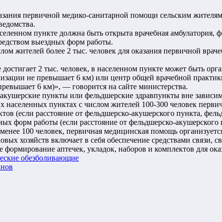
казания первичной медико-санитарной помощи сельским жителя
ведомства.
селенном пункте должна быть открыта врачебная амбулатория, 
редством выездных форм работы.
числом жителей более 2 тыс. человек для оказания первичной в
е достигает 2 тыс. человек, в населенном пункте может быть о
зации не превышает 6 км) или центр общей врачебной практики/
евышает 6 км)», — говорится на сайте министерства.
о-акушерские пункты или фельдшерские здравпункты вне зависи
их населенных пунктах с числом жителей 100-300 человек перв
тов (если расстояние от фельдшерско-акушерского пункта, фел
дных форм работы (если расстояние от фельдшерско-акушерского
 менее 100 человек, первичная медицинская помощь организует
вых хозяйств включает в себя обеспечение средствами связи, с
 формирование аптечек, укладок, наборов и комплектов для ок
ческие обезболивающие
анов