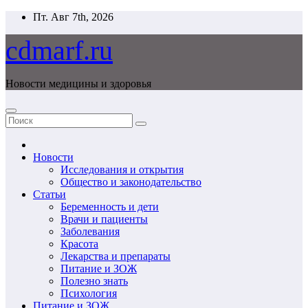
Перейти
Пт. Авг 7th, 2026
к
содержимому
cdmarf.ru
Новости медицины и здоровья
Новости
Исследования и открытия
Общество и законодательство
Статьи
Беременность и дети
Врачи и пациенты
Заболевания
Красота
Лекарства и препараты
Питание и ЗОЖ
Полезно знать
Психология
Питание и ЗОЖ