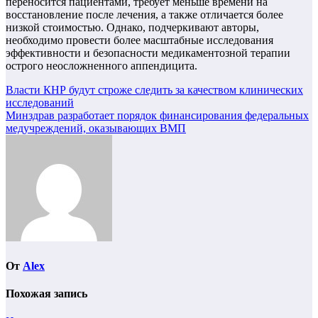
переносится пациентами, требует меньше времени на
восстановление после лечения, а также отличается более
низкой стоимостью. Однако, подчеркивают авторы,
необходимо провести более масштабные исследования
эффективности и безопасности медикаментозной терапии
острого неосложненного аппендицита.
Навигация
Власти КНР будут строже следить за качеством клинических
исследований
по
Минздрав разработает порядок финансирования федеральных
записям
медучреждений, оказывающих ВМП
От
Alex
Похожая запись