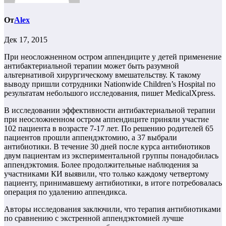
От
Alex
Дек 17, 2015
При неосложненном остром аппендиците у детей применение
антибактериальной терапии может быть разумной
альтернативой хирургическому вмешательству. К такому
выводу пришли сотрудники Nationwide Children’s Hospital по
результатам небольшого исследования, пишет MedicalXpress.
В исследовании эффективности антибактериальной терапии
при неосложненном остром аппендиците приняли участие
102 пациента в возрасте 7-17 лет. По решению родителей 65
пациентов прошли аппендэктомию, а 37 выбрали
антибиотики. В течение 30 дней после курса антибиотиков
двум пациентам из экспериментальной группы понадобилась
аппендэктомия. Более продолжительные наблюдения за
участниками КИ выявили, что только каждому четвертому
пациенту, принимавшему антибиотики, в итоге потребовалась
операция по удалению аппендикса.
Авторы исследования заключили, что терапия антибиотиками
по сравнению с экстренной аппендэктомией лучше