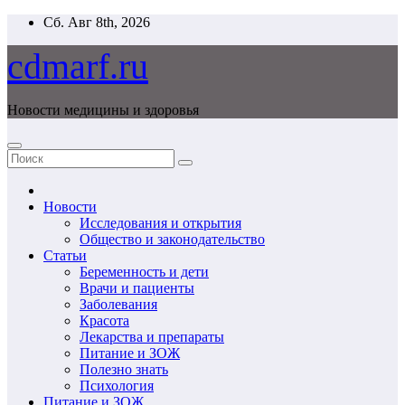
Перейти
Сб. Авг 8th, 2026
к
содержимому
cdmarf.ru
Новости медицины и здоровья
Новости
Исследования и открытия
Общество и законодательство
Статьи
Беременность и дети
Врачи и пациенты
Заболевания
Красота
Лекарства и препараты
Питание и ЗОЖ
Полезно знать
Психология
Питание и ЗОЖ