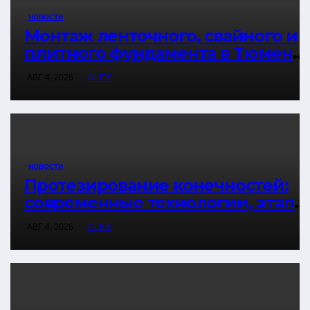
НОВОСТИ
Монтаж ленточного, свайного и
плитного фундамента в Тюмени:
технологии и этапы работ
АВГ 4, 2026
ALEX
НОВОСТИ
Протезирование конечностей:
современные технологии, этапы
и реабилитация
АВГ 4, 2026
ALEX