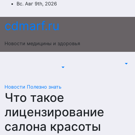
Перейти
Вс. Авг 9th, 2026
к
содержимому
cdmarf.ru
Новости медицины и здоровья
Новости
Полезно знать
Что такое
лицензирование
салона красоты