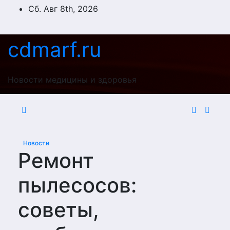
Перейти
Сб. Авг 8th, 2026
к
содержимому
cdmarf.ru
Новости медицины и здоровья
Новости
Ремонт
пылесосов:
советы,