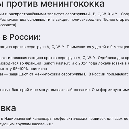
ы против менингококка
и и распространёнными являются серогруппы A, B, C, W, X и Y . Со
Различают два основных типа вакцин: полисахаридные (более старые
озраста) .
 в России:
цина против серогрупп A, C, W, Y. Применяется у детей с 9 месяце
ъюгированная вакцина против серогрупп A, C, W, Y. Одобрена для п
изводится во Франции (Sanofi Pasteur) и с 2024 года локализована в 
итет у 95–100% привитых .
ba) — защищают от менингококка серогруппы B. В России применяютс
живых бактерий и не могут вызвать заболевание. Они формируют им
ивка
 в Национальный календарь профилактических прививок для всех дет
дующим группам населения :