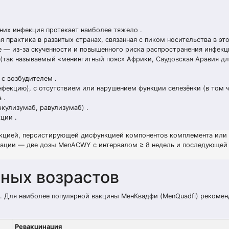
 них инфекция протекает наиболее тяжело .
 практика в развитых странах, связанная с пиком носительства в это
— из-за скученности и повышенного риска распространения инфекц
(так называемый «менингитный пояс» Африки, Саудовская Аравия дл
 с возбудителем .
фекцию), с отсутствием или нарушением функции селезёнки (в том 
 .
экулизумаб, равулизумаб) .
ции .
екцией, персистирующей дисфункцией компонентов комплемента или
нации — две дозы MenACWY с интервалом ≥ 8 недель и последующей
ных возрастов
а. Для наиболее популярной вакцины МенКвадфи (MenQuadfi) рекоме
Ревакцинация