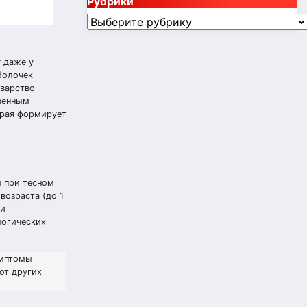
Рубрики
Рубрики
 даже у
оболочек
оварство
твенным
орая формирует
м при тесном
возраста (до 1
ии
логических
имптомы
от других