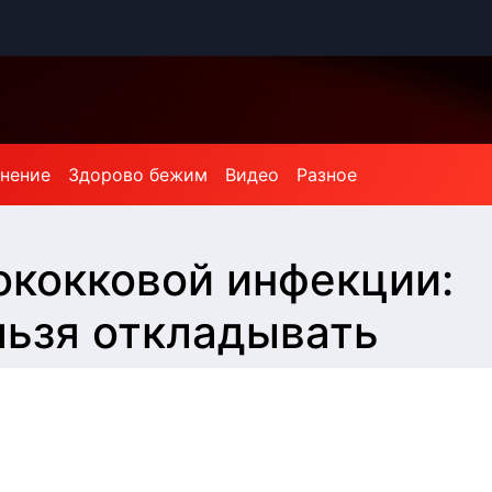
мнение
Здорово бежим
Видео
Разное
ококковой инфекции:
льзя откладывать