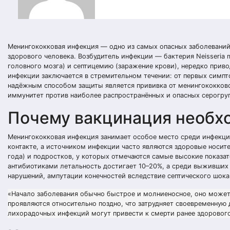
Менингококковая инфекция — одно из самых опасных заболеваний 
здорового человека. Возбудитель инфекции — бактерия Neisseria m
головного мозга) и септицемию (заражение крови), нередко при
инфекции заключается в стремительном течении: от первых симп
надёжным способом защиты является прививка от менингококко
иммунитет против наиболее распространённых и опасных серогруп
Почему вакцинация необх
Менингококковая инфекция занимает особое место среди инфекци
контакте, а источником инфекции часто являются здоровые носите
года) и подростков, у которых отмечаются самые высокие показа
антибиотиками летальность достигает 10–20%, а среди выживших 
нарушений, ампутации конечностей вследствие септического шока
«Начало заболевания обычно быстрое и молниеносное, оно может 
проявляются относительно поздно, что затрудняет своевременную 
лихорадочных инфекций могут привести к смерти ранее здорового 