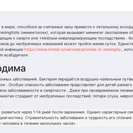
в мире, способное за считанные часы привести к летальному исходу
eningitidis (менингококк), которая вызывает менингит (воспаление 
водящие к смерти или тяжёлым инвалидизирующим последствиям . К
томов до необратимых изменений может пройти менее суток. Единс
вой инфекции
https://www.nrmed.ru/services/privivka-ot-meningita
, кот
п возбудителя .
одима
онных заболеваний. Бактерия передаётся воздушно-капельным путё
ли . Особую опасность заболевание представляет для детей раннего 
тели заболеваемости и смертности . Даже при своевременном лечен
многие страдают от необратимых последствий: потери слуха, невро
 .
развиться через 1–14 дней после заражения. Однако характерные с
диагностику. Стремительность заболевания и трудность его отличия 
человека в течение нескольких часов» .