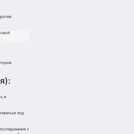
против
ковой
 .
яторов
я):
ь и
таваться под
исследования с