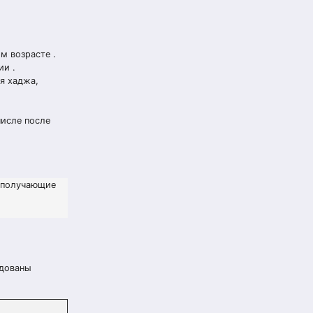
м возрасте .
ии .
я хаджа,
числе после
 получающие
ндованы