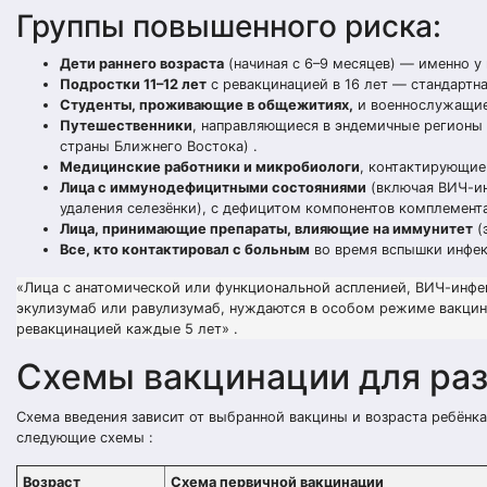
Группы повышенного риска:
Дети раннего возраста
(начиная с 6–9 месяцев) — именно у
Подростки 11–12 лет
с ревакцинацией в 16 лет — стандартная
Студенты, проживающие в общежитиях,
и военнослужащие 
Путешественники
, направляющиеся в эндемичные регионы 
страны Ближнего Востока) .
Медицинские работники и микробиологи
, контактирующие
Лица с иммунодефицитными состояниями
(включая ВИЧ-ин
удаления селезёнки), с дефицитом компонентов комплемента
Лица, принимающие препараты, влияющие на иммунитет
(
Все, кто контактировал с больным
во время вспышки инфек
«Лица с анатомической или функциональной аспленией, ВИЧ-инф
экулизумаб или равулизумаб, нуждаются в особом режиме вакци
ревакцинацией каждые 5 лет» .
Схемы вакцинации для раз
Схема введения зависит от выбранной вакцины и возраста ребёнк
следующие схемы :
Возраст
Схема первичной вакцинации