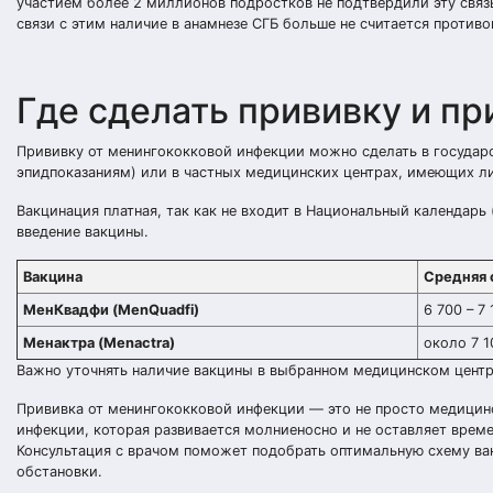
участием более 2 миллионов подростков не подтвердили эту связь
связи с этим наличие в анамнезе СГБ больше не считается противо
Где сделать прививку и п
Прививку от менингококковой инфекции можно сделать в государс
эпидпоказаниям) или в частных медицинских центрах, имеющих л
Вакцинация платная, так как не входит в Национальный календарь
введение вакцины.
Вакцина
Средняя 
МенКвадфи (MenQuadfi)
6 700 – 7 
Менактра (Menactra)
около 7 1
Важно уточнять наличие вакцины в выбранном медицинском центре 
Прививка от менингококковой инфекции — это не просто медицинс
инфекции, которая развивается молниеносно и не оставляет врем
Консультация с врачом поможет подобрать оптимальную схему ва
обстановки.