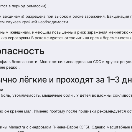
тся в период ремиссии) .
вакцинами) разрешена при высоком риске заражения. Вакцинация 
ем случаев крайней необходимости .
енным женщинам, имеющим повышенный риск заражения менингокок
окка серогруппы В рекомендуется отсрочить на время беременности»
опасность
филь безопасности. Многолетние исследования CDC и других регул
не редко .
но лёгкие и проходят за 1–3 дн
и .
 боль, утомляемость, мышечные боли . У детей возможны сонливост
но он крайне мал. Именно поэтому после прививки рекомендуется ос
ины Menactra с синдромом Гийена-Барре (СГБ). Однако масштабные 