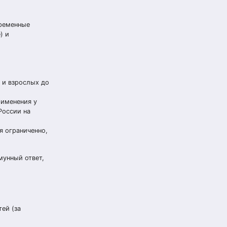
временные
) и
в и взрослых до
рименения у
России на
я ограниченно,
мунный ответ,
ей (за