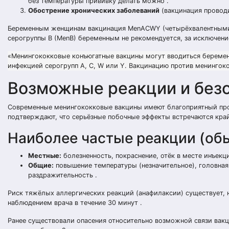
без температуры прививку делать можно .
Обострение хронических заболеваний
(вакцинация проводи
Беременным женщинам вакцинация MenACWY (четырёхвалентными 
серогруппы B (MenB) беременным не рекомендуется, за исключени
«Менингококковые конъюгатные вакцины могут вводиться берем
инфекцией серогрупп A, C, W или Y. Вакцинацию против менингок
Возможные реакции и без
Современные менингококковые вакцины имеют благоприятный про
подтверждают, что серьёзные побочные эффекты встречаются край
Наиболее частые реакции (обыч
Местные:
болезненность, покраснение, отёк в месте инъекци
Общие:
повышение температуры (незначительное), головная
раздражительность .
Риск тяжёлых аллергических реакций (анафилаксии) существует, 
наблюдением врача в течение 30 минут .
Ранее существовали опасения относительно возможной связи вакц