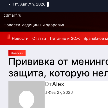
Перейти
Пт. Авг 7th, 2026
к
содержимому
cdmarf.ru
Новости медицины и здоровья
Новости
Статьи
Питание и ЗОЖ
Врачебное 
Новости
Прививка от менинг
защита, которую не
От
Alex
Фев 27, 2026