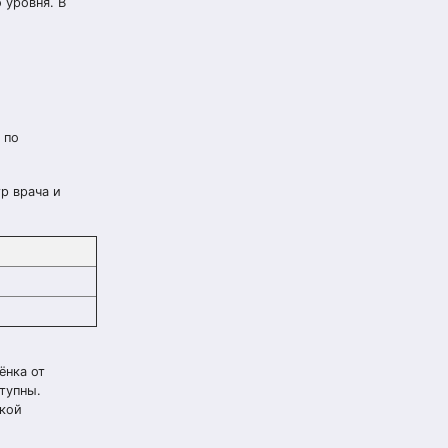
 уровня. В
 по
р врача и
ёнка от
тупны.
ской