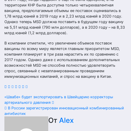
территории КНР была доступна только четырехвалентная
вакцина, предполагаемые объемы ее поставок оценивались в
1,78 млрд юаней в 2019 году и в 2,23 млрд юаней в 2020 году.
Однако теперь MSD должна поставить в будущем году вакцину
на 5,51 млрд юаней (790 млн долларов), а в 2020 году – на 8,33
млрд юаней (1,2 млрд долларов).
В компании отметили, что увеличение объемов поставок
вакцины по всему миру является главным приоритетом MSD,
компания планирует в три раза нарастить их по сравнению с
2017 годом. Однако даже с использованием дополнительных
возможностей MSD не способна полностью удовлетворить
спрос, связанный с незапланированным проведением
иммунизационных кампаний, и спрос на вакцину в Китае.
Навигация
«Швабе» будет экспортировать в Швейцарию корректоры
артериального давления
по
В России зарегистрирован инновационный комбинированный
антибиотик
записям
От
Alex