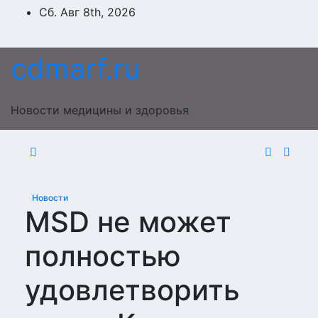
Перейти
Сб. Авг 8th, 2026
к
содержимому
cdmarf.ru
Новости медицины и здоровья
Новости
MSD не может
полностью
удовлетворить