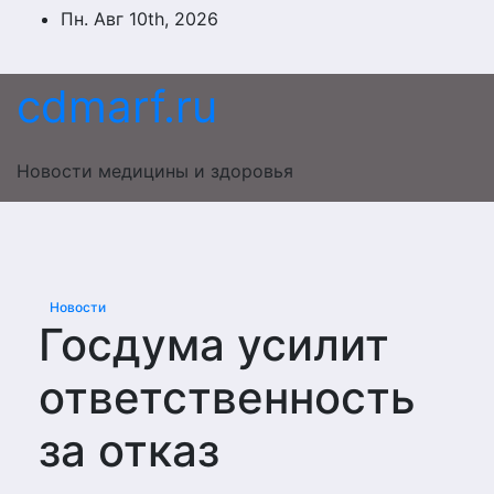
Перейти
Пн. Авг 10th, 2026
к
содержимому
cdmarf.ru
Новости медицины и здоровья
Новости
Госдума усилит
ответственность
за отказ