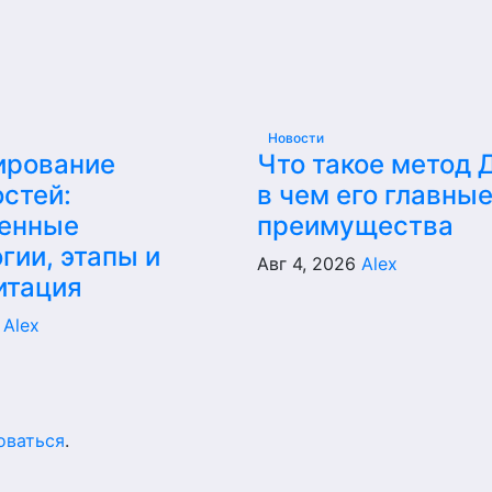
Новости
ирование
Что такое метод 
стей:
в чем его главны
енные
преимущества
гии, этапы и
Авг 4, 2026
Alex
итация
6
Alex
оваться
.