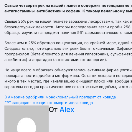
Свыше четверти рек на нашей планете содержит потенциально 
антигистамины, антибиотики и кофеин. К такому печальному вы
Свыше 25% рек на нашей планете заражены лекарствами, так как 
безрецептурных лекарств. Авторы исследования взяли пробы 258 
образцы изучили на предмет наличия 561 фармацевтического ком
Более чем в 25% образцов концентрация, по крайней мере, одной 
Следовательно, потенциально эти реки были токсичными. Зафикс
пропранолол (бета-блокатор для лечения гипертонии), сульфамет
антибиотик) и лоратадин (антигистамин от аллергии).
Но чаще всего в образцах обнаруживались активные фармацевтиче
препарата против диабета метформина. Остатки лекарств попадаю
много в тех местах, где канализацию очищают плохо или вообще 
заражены сегодня практически все естественные водоёмы, и это 
Навигация
В Америке одобрили моноклональный препарат от ковида
ГРТ защищает женщин от смерти из-за ковида
по
От
Alex
записям