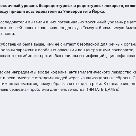
токсичный уровень безрецептурных и рецептурных лекарств, вклю
воду пришли исследователи из Университета Йорка.
исследователи выявили в них потенциально токсичный уровень рецеп
рек по всей планете, включая лондонскую Темзу и бразильскую Амаз
понента.
субстанции была выше, чем её считают безопасной для речных орган
ированы заражения особенно опасными концентрациями препаратов,
оксазол (антибиотик против бактериальных инфекций), ципрофлокса
ские ингредиенты вроде кофеина, антиэпилептического лекарство к
т в реки вместе с отходами людей через канализационные сбросы. О
этим не занимаются, сразу сбрасывая отходы в реки. К сожалению, л
очень серьёзная проблема для человечества. (ЧИТАТЬ ДАЛЕЕ)