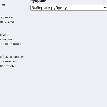
Рубрики
чая
Рубрики
турных и
онку. Эти
измов.
 включая
цин (еще один
арбамазепина и
собенно их
екарствами