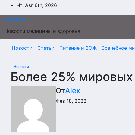
Перейти
Чт. Авг 6th, 2026
к
содержимому
cdmarf.ru
Новости медицины и здоровья
Новости
Статьи
Питание и ЗОЖ
Врачебное мн
Новости
Более 25% мировых 
От
Alex
Фев 18, 2022