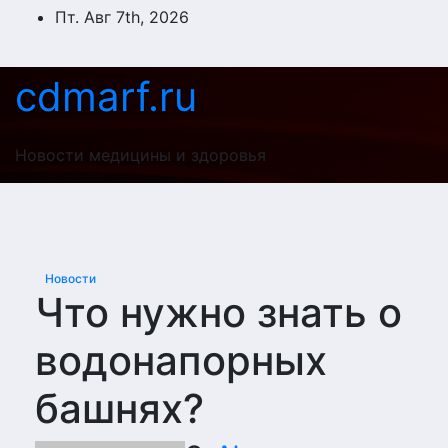
Перейти
Пт. Авг 7th, 2026
к
содержимому
cdmarf.ru
Новости медицины и здоровья
Новости
Что нужно знать о
водонапорных
башнях?