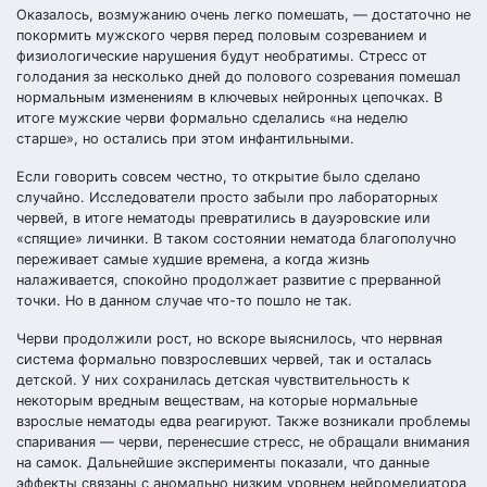
Оказалось, возмужанию очень легко помешать, — достаточно не
покормить мужского червя перед половым созреванием и
физиологические нарушения будут необратимы. Стресс от
голодания за несколько дней до полового созревания помешал
нормальным изменениям в ключевых нейронных цепочках. В
итоге мужские черви формально сделались «на неделю
старше», но остались при этом инфантильными.
Если говорить совсем честно, то открытие было сделано
случайно. Исследователи просто забыли про лабораторных
червей, в итоге нематоды превратились в дауэровские или
«спящие» личинки. В таком состоянии нематода благополучно
переживает самые худшие времена, а когда жизнь
налаживается, спокойно продолжает развитие с прерванной
точки. Но в данном случае что-то пошло не так.
Черви продолжили рост, но вскоре выяснилось, что нервная
система формально повзрослевших червей, так и осталась
детской. У них сохранилась детская чувствительность к
некоторым вредным веществам, на которые нормальные
взрослые нематоды едва реагируют. Также возникали проблемы
спаривания — черви, перенесшие стресс, не обращали внимания
на самок. Дальнейшие эксперименты показали, что данные
эффекты связаны с аномально низким уровнем нейромедиатора