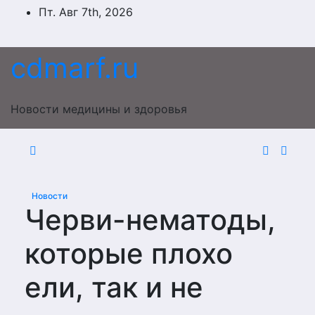
Перейти
Пт. Авг 7th, 2026
к
содержимому
cdmarf.ru
Новости медицины и здоровья
Новости
Черви-нематоды,
которые плохо
ели, так и не