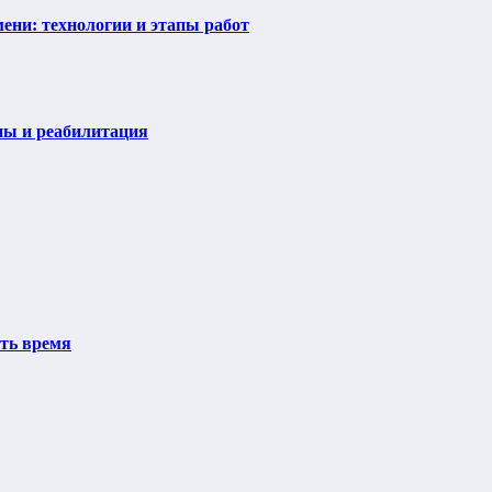
ени: технологии и этапы работ
пы и реабилитация
ить время