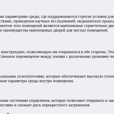
и параметрами среды, где поддерживаются строгие условия дл
твами, проведения научных исследований, медицинских процед
лементов этих помещений являются маятниковые герметичные д
и и преимущества маятниковых дверей для чистых помещений.
онструкцию, позволяющую им открываться в обе стороны. Эта 
ятственное перемещение между зонами с различными уровнями ч
альными уплотнителями, которые обеспечивают высокую степен
ьные параметры среды внутри помещения.
ми системами управления, которые позволяют открывать и закр
остями и снижает риск перекрестного загрязнения.