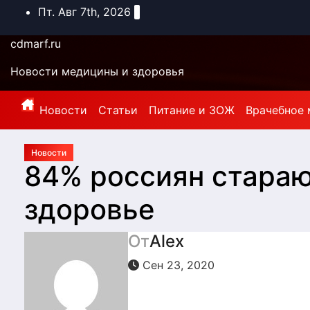
Перейти
Пт. Авг 7th, 2026
к
содержимому
cdmarf.ru
Новости медицины и здоровья
Новости
Статьи
Питание и ЗОЖ
Врачебное 
Новости
84% россиян стараю
здоровье
От
Alex
Сен 23, 2020