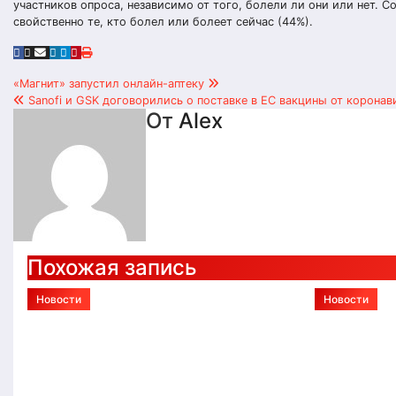
участников опроса, независимо от того, болели ли они или нет. 
свойственно те, кто болел или болеет сейчас (44%).
Навигация
«Магнит» запустил онлайн-аптеку
Sanofi и GSK договорились о поставке в ЕС вакцины от коронав
по
От
Alex
записям
Похожая запись
Новости
Новости
Монтаж ленточного,
Протез
свайного и плитного
конечно
фундамента в Тюмени:
соврем
технологии и этапы
техноло