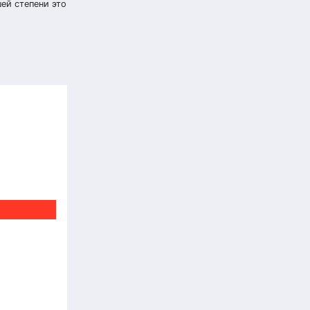
ей степени это
ДПДГ и
е