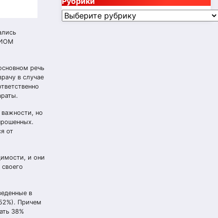
Рубрики
Рубрики
ались
ЦИОМ
основном речь
врачу в случае
ответственно
араты.
 важности, но
прошенных.
я от
димости, и они
 своего
веденные в
(52%). Причем
жать 38%