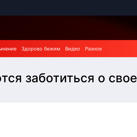
мнение
Здорово бежим
Видео
Разное
тся заботиться о сво