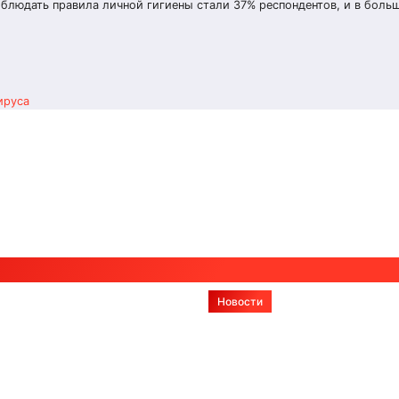
Соблюдать правила личной гигиены стали 37% респондентов, и в больш
ируса
Новости
ирование
Что такое метод 
стей:
в чем его главны
енные
преимущества
гии, этапы и