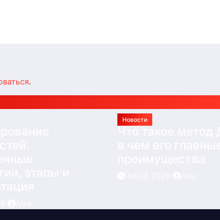
Авг 4, 2026
Alex
итация
026
Alex
оваться
.
Новости
ирование
Что такое метод
стей:
в чем его главны
енные
преимущества
гии, этапы и
04.08.2026
Alex
итация
26
Alex