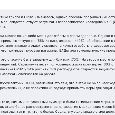
ктике гриппа и ОРВИ изменилось, однако способы профилактики ост
 мер, свидетельствуют результаты всероссийского исследования В
он».
инимают какие-либо меры для заботы о своем здоровье. Однако в 
 привычек — курения (55% из них), алкоголя (49%); об обращении к 
вильное питание и отдых указывают в качестве заботы о здоровье со
 что принимает курсами витамины, БАДы или гомеопатические преп
это опасение быть заразным для близких (70%). На втором месте по
ондентов). Стремление вести полноценную жизнь мотивирует 36% о
актике ОРВИ у 34% россиян: 17% респондентов стараются защититьс
ы избежать сложностей на работе.
профилактики ОРВИ, объясняют это тем, что в этом не было необхо
 «реактивный», а не проактивный подход: принимать меры для защиты
лактики, самыми популярными суммарно были гигиенические меры, в
редь стало более распространено использование медицинских масок 
е полгода, так и те, кто не болел. Социальную дистанцию стали дер