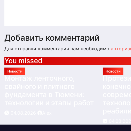
работ
реабил
Авг 4, 2026
Alex
Авг 4, 2
Добавить комментарий
Для отправки комментария вам необходимо
авториз
You missed
Новости
Новости
Монтаж ленточного,
Протез
свайного и плитного
конечно
фундамента в Тюмени:
соврем
технологии и этапы работ
техноло
реабил
04.08.2026
Alex
04.08.20