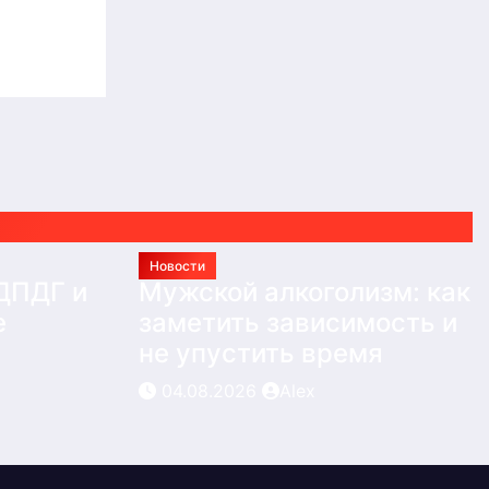
Новости
 ДПДГ и
Мужской алкоголизм: как
е
заметить зависимость и
не упустить время
04.08.2026
Alex