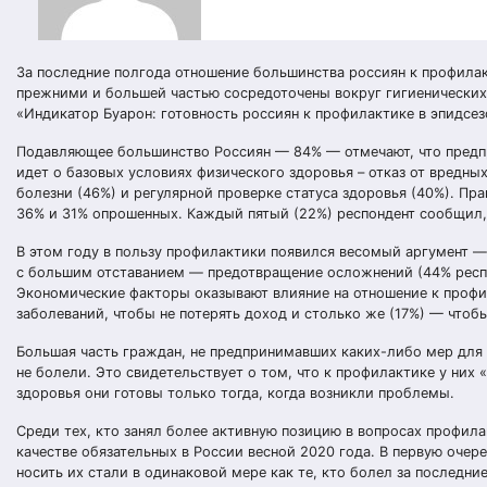
За последние полгода отношение большинства россиян к профила
прежними и большей частью сосредоточены вокруг гигиенических
«Индикатор Буарон: готовность россиян к профилактике в эпидсез
Подавляющее большинство Россиян — 84% — отмечают, что предпр
идет о базовых условиях физического здоровья – отказ от вредных
болезни (46%) и регулярной проверке статуса здоровья (40%). Пра
36% и 31% опрошенных. Каждый пятый (22%) респондент сообщил,
В этом году в пользу профилактики появился весомый аргумент — 
с большим отставанием — предотвращение осложнений (44% респ
Экономические факторы оказывают влияние на отношение к профил
заболеваний, чтобы не потерять доход и столько же (17%) — чтоб
Большая часть граждан, не предпринимавших каких-либо мер для 
не болели. Это свидетельствует о том, что к профилактике у них
здоровья они готовы только тогда, когда возникли проблемы.
Среди тех, кто занял более активную позицию в вопросах профи
качестве обязательных в России весной 2020 года. В первую оче
носить их стали в одинаковой мере как те, кто болел за последни