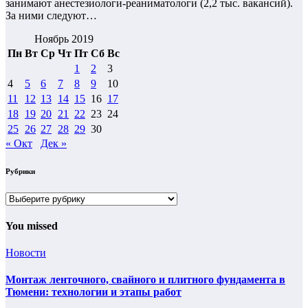
занимают анестезиологи-реаниматологи (2,2 тыс. вакансий).
За ними следуют…
Ноябрь 2019
Пн
Вт
Ср
Чт
Пт
Сб
Вс
1
2
3
4
5
6
7
8
9
10
11
12
13
14
15
16
17
18
19
20
21
22
23
24
25
26
27
28
29
30
« Окт
Дек »
Рубрики
Рубрики
You missed
Новости
Монтаж ленточного, свайного и плитного фундамента в
Тюмени: технологии и этапы работ