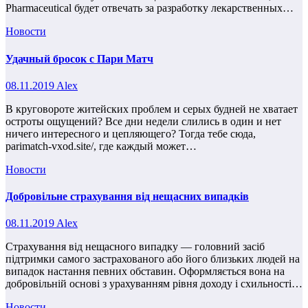
Pharmaceutical будет отвечать за разработку лекарственных…
Новости
Удачный бросок с Пари Матч
08.11.2019
Alex
В круговороте житейских проблем и серых будней не хватает
остроты ощущений? Все дни недели слились в один и нет
ничего интересного и цепляющего? Тогда тебе сюда,
parimatch-vxod.site/, где каждый может…
Новости
Добровільне страхування від нещасних випадків
08.11.2019
Alex
Страхування від нещасного випадку — головний засіб
підтримки самого застрахованого або його близьких людей на
випадок настання певних обставин. Оформляється вона на
добровільній основі з урахуванням рівня доходу і схильності…
Новости