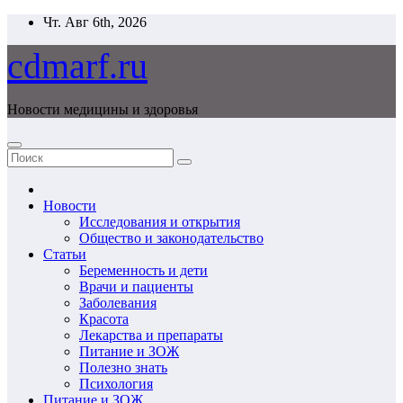
Перейти
Чт. Авг 6th, 2026
к
содержимому
cdmarf.ru
Новости медицины и здоровья
Новости
Исследования и открытия
Общество и законодательство
Статьи
Беременность и дети
Врачи и пациенты
Заболевания
Красота
Лекарства и препараты
Питание и ЗОЖ
Полезно знать
Психология
Питание и ЗОЖ