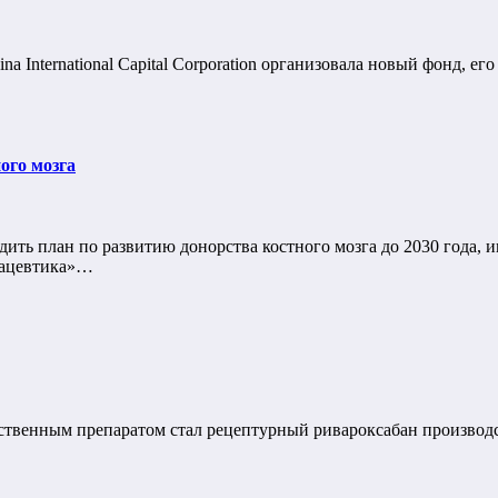
 International Capital Corporation организовала новый фонд, ег
ого мозга
ить план по развитию донорства костного мозга до 2030 года,
мацевтика»…
рственным препаратом стал рецептурный ривароксабан производс