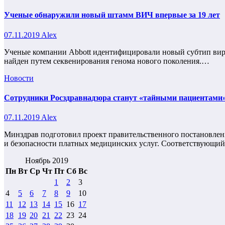
Ученые обнаружили новый штамм ВИЧ впервые за 19 лет
07.11.2019
Alex
Ученые компании Abbott идентифицировали новый субтип виру
найден путем секвенирования генома нового поколения.…
Новости
Сотрудники Росздравнадзора станут «тайными пациентами
07.11.2019
Alex
Минздрав подготовил проект правительственного постановлени
и безопасности платных медицинских услуг. Соответствующи
Ноябрь 2019
Пн
Вт
Ср
Чт
Пт
Сб
Вс
1
2
3
4
5
6
7
8
9
10
11
12
13
14
15
16
17
18
19
20
21
22
23
24