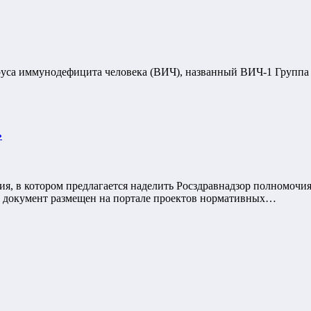
са иммунодефицита человека (ВИЧ), названный ВИЧ-1 Группа М
»
я, в котором предлагается наделить Росздравнадзор полномочи
й документ размещен на портале проектов нормативных…