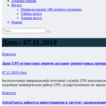
Здорово бежим
Видео
Правила жизни 100 летнего человека
Тайны мозга
Химия вкуса
Разное
День:
07.11.2019
Новости
Дрон UPS осуществил первую доставку рецептурных препар
07.11.2019
Alex
Беспилотники американской почтовой службы UPS выполнили п
подобные коммерческие рейсы UPS, осуществленные по заказу
Новости
AstraZeneca займется инвестициями в систему здравоохран