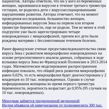
пациентов. Авторы отметили, что ни у кого из беременных
женщин, заразившихся вирусом в течение третьего триместра
гестации, не родились дети с вирусоассоциированными
нарушениями развития. Авторы отмечают, что на момент
проведения исследования, большинство женщин,
инфицированных вирусом Зика на первом или втором
триместре беременности, еще не родили. Тем не менее в этой
подгруппе уже было зарегистрировано четыре
новорожденных с микроцефалией, причем все дети были
рождены матерями с бессимптомным течением болезни.
Ранее французские ученые предоставилидоказательства связи
вируса Зика с развитием микроцефалии новорожденных на
основе ретроспективного анализа данных, собранных в ходе
вспышки вируса Зика во Французской Полинезии в 2013-2014
годах. Математическое моделирование распространения
инфекции показало, что общий риск развития микроцефалии
равен 0,02%, то есть микроцефалия будет диагностирована у 2
младенцев из 10 тыс. новорожденных. Однако в случае
инфицирования женщины во время первого триместра
беременности, вероятность возрастает до 0,95% (95 случаев на
10 тыс. новорожденных).
Навигация
Минздрав займется традиционной медициной
Индия объявила об иммунизации от полиомиелита 300 тыс.
по