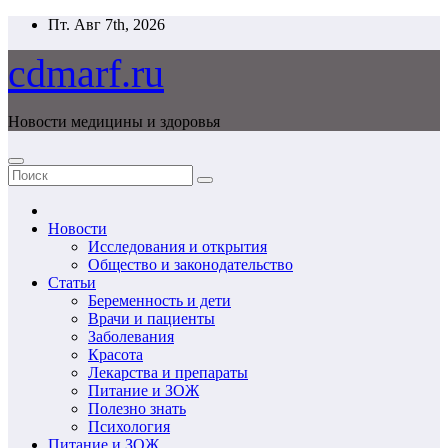
Перейти
Пт. Авг 7th, 2026
к
содержимому
cdmarf.ru
Новости медицины и здоровья
Новости
Исследования и открытия
Общество и законодательство
Статьи
Беременность и дети
Врачи и пациенты
Заболевания
Красота
Лекарства и препараты
Питание и ЗОЖ
Полезно знать
Психология
Питание и ЗОЖ