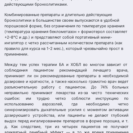
действующими бронхолитиками.
Комбинированные препараты и длительно действующие
бронхолитики в большинстве своем выпускаются в удобной
порошковой форме, без ограничения по температуре хранения
(температура хранения беклометазон + формотерол составляет
+2–8°С и др.) и представляют собой портативный мини-
ингалятор с четко рассчитанным количеством препарата (как
правило для курса на 1-2 мес.), который чрезвычайно прост в
применении.
Между тем успех терапии БА и ХОБЛ во многом зависит от
соблюдения пациентом рекомендаций лечащего врача,
принимает ли он рекомендованные препараты в необходимой
дозировке и кратности, а также насколько грамотно врач ведет
разъяснительную работу с пациентом. До 74% больных
неправильно принимают лекарства из-за чисто технических
ошибок: им трудно четко соблюсти инструкцию по
использованию аэрозолей, где необходимо четко
синхронизировать дыхательные усилия с моментом активации
дозируюшего устройства, или пациенты не делают глубокий
выдох перед ингалированием препаратов в форме порошка, и т.
д. Как следствие, три из четырех пациентов не получают
адекватный лечебный эффект — в то же время применение