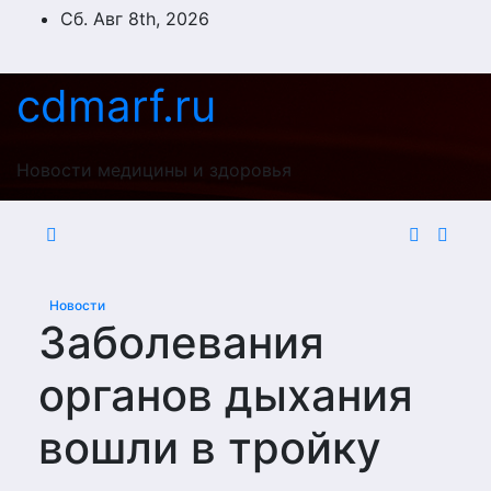
Перейти
Сб. Авг 8th, 2026
к
содержимому
cdmarf.ru
Новости медицины и здоровья
Новости
Заболевания
органов дыхания
вошли в тройку