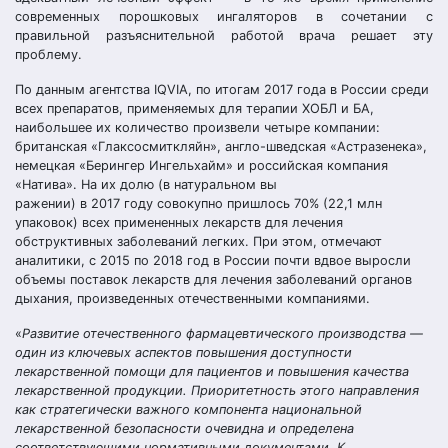
современных порошковых ингаляторов в сочетании с
правильной разъяснительной работой врача решает эту
проблему.
По данным агентства IQVIA, по итогам 2017 года в России среди
всех препаратов, применяемых для терапии ХОБЛ и БА,
наибольшее их количество произвели четыре компании:
британская «Глаксосмиткляйн», англо-шведская «Астразенека»,
немецкая «Берингер Ингельхайм» и российская компания
«Натива». На их долю (в натуральном вы
ражении) в 2017 году совокупно пришлось 70% (22,1 млн
упаковок) всех примененных лекарств для лечения
обструктивных заболеваний легких. При этом, отмечают
аналитики, с 2015 по 2018 год в России почти вдвое выросли
объемы поставок лекарств для лечения заболеваний органов
дыхания, произведенных отечественными компаниями.
«
Развитие отечественного фармацевтического производства —
один из ключевых аспектов повышения доступности
лекарственной помощи для пациентов и повышения качества
лекарственной продукции. Приоритетность этого направления
как стратегически важного компонента национальной
лекарственной безопасности очевидна и определена
соответствующими нормативными документами. К