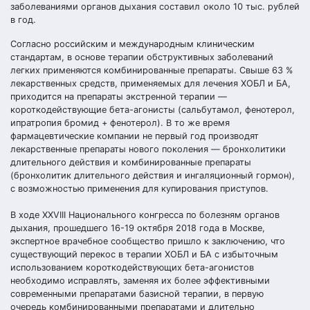
заболеваниями органов дыхания составил около 10 тыс. рублей
в год.
Согласно российским и международным клиническим
стандартам, в основе терапии обструктивных заболеваний
легких применяются комбинированные препараты. Свыше 63 %
лекарственных средств, применяемых для лечения ХОБЛ и БА,
приходится на препараты экстренной терапии —
короткодействующие бета-агонисты (сальбутамол, фенотерол,
ипратропия бромид + фенотерол). В то же время
фармацевтические компании не первый год производят
лекарственные препараты нового поколения — бронхолитики
длительного действия и комбинированные препараты
(бронхолитик длительного действия и ингаляционный гормон),
с возможностью применения для купирования приступов.
В ходе ХХVIII Национального конгресса по болезням органов
дыхания, прошедшего 16-19 октября 2018 года в Москве,
экспертное врачебное сообщество пришло к заключению, что
существующий перекос в терапии ХОБЛ и БА с избыточным
использованием короткодействующих бета-агонистов
необходимо исправлять, заменяя их более эффективными
современными препаратами базисной терапии, в первую
очередь комбинированными препаратами и длительно