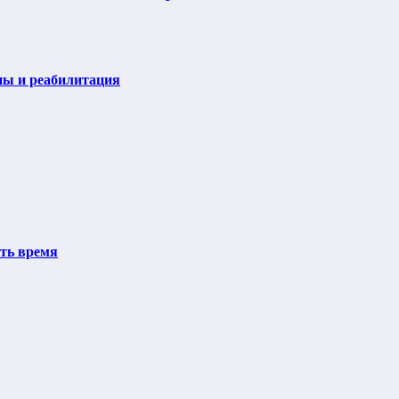
пы и реабилитация
ить время