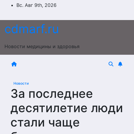
Перейти
Вс. Авг 9th, 2026
к
содержимому
cdmarf.ru
Новости медицины и здоровья
Новости
За последнее
десятилетие люди
стали чаще