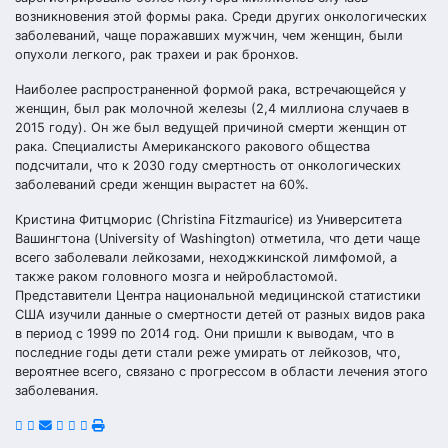
возникновения этой формы рака. Среди других онкологических
заболеваний, чаще поражавших мужчин, чем женщин, были
опухоли легкого, рак трахеи и рак бронхов.
Наиболее распространенной формой рака, встречающейся у
женщин, был рак молочной железы (2,4 миллиона случаев в
2015 году). Он же был ведущей причиной смерти женщин от
рака. Специалисты Американского ракового общества
подсчитали, что к 2030 году смертность от онкологических
заболеваний среди женщин вырастет на 60%.
Кристина Фитцморис (Christina Fitzmaurice) из Университета
Вашингтона (University of Washington) отметила, что дети чаще
всего заболевали лейкозами, неходжкинской лимфомой, а
также раком головного мозга и нейробластомой.
Представители Центра национальной медицинской статистики
США изучили данные о смертности детей от разных видов рака
в период с 1999 по 2014 год. Они пришли к выводам, что в
последние годы дети стали реже умирать от лейкозов, что,
вероятнее всего, связано с прогрессом в области лечения этого
заболевания.