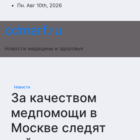
Перейти
Пн. Авг 10th, 2026
к
содержимому
cdmarf.ru
Новости медицины и здоровья
Новости
За качеством
медпомощи в
Москве следят