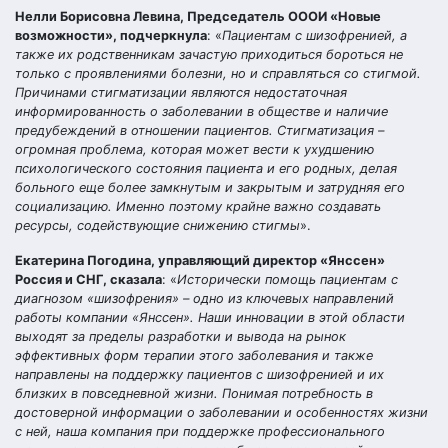
Нелли Борисовна Левина, Председатель ОООИ «Новые
возможности», подчеркнула
: «
Пациентам с шизофренией, а
также их родственникам зачастую приходиться бороться не
только с проявлениями болезни, но и справляться со стигмой.
Причинами стигматизации являются недостаточная
информированность о заболевании в обществе и наличие
предубеждений в отношении пациентов. Стигматизация –
огромная проблема, которая может вести к ухудшению
психологического состояния пациента и его родных, делая
больного еще более замкнутым и закрытым и затрудняя его
социализацию. Именно поэтому крайне важно создавать
ресурсы, содействующие снижению стигмы
».
Екатерина Погодина, управляющий директор «Янссен»
Россия и СНГ, сказала
: «
Исторически помощь пациентам с
диагнозом «шизофрения» – одно из ключевых направлений
работы компании «Янссен». Наши инновации в этой области
выходят за пределы разработки и вывода на рынок
эффективных форм терапии этого заболевания и также
направлены на поддержку пациентов с шизофренией и их
близких в повседневной жизни. Понимая потребность в
достоверной информации о заболевании и особенностях жизни
с ней, наша компания при поддержке профессионального