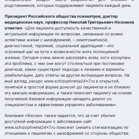
родственников, которые поддерживают пациента каждый день.
Президент Российского общества психиатров, доктор
медицинских наук, профессор Николай Григорьевич Незнанов
отметил
: «
Для пациента доступность качественной и
актуальной информации по вопросам, связанным со всеми
аспектами жизни с шизофренией, – симптоматикой,
диагностикой, терапией, социальной адаптацией – это
огромный шаг на пути к возможности жить полноценной
жизнью. Сегодня очень важно рассказать всем, кого коснулась
эта проблема, с чем они могут столкнуться при постановке
диагноза, какие существуют подходы к лечению и варианты
реабилитации, дать ответы на другие волнующие вопросы. На
мой взгляд, ресурс
www.schizophrenia24x7.ru
в открытой,
понятной и простой форме доносит до пациентов и их близких
эту важную информацию, а также помогает пациенту на основе
полученной базовой информации наладить диалог со
специалистом и эффективнее управлять заболеванием
».
Компания «Янссен» также надеется, что за счет обилия
доступной информации о заболевании сайт
www.schizophrenia24x7.ru поможет снизить стигматизацию по
отношению к пациентам с шизофренией со стороны общества.