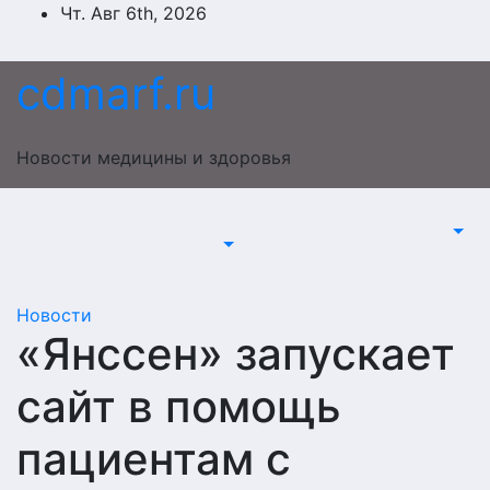
Перейти
Чт. Авг 6th, 2026
к
содержимому
cdmarf.ru
Новости медицины и здоровья
Новости
«Янссен» запускает
сайт в помощь
пациентам с