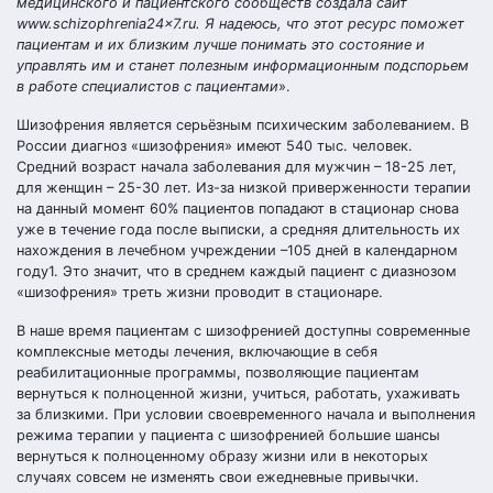
медицинского и пациентского сообществ создала сайт
www.schizophrenia24x7.ru
. Я надеюсь, что этот ресурс поможет
пациентам и их близким лучше понимать это состояние и
управлять им и станет полезным информационным подспорьем
в работе специалистов с пациентами
».
Шизофрения является серьёзным психическим заболеванием. В
России диагноз «шизофрения» имеют 540 тыс. человек.
Средний возраст начала заболевания для мужчин – 18-25 лет,
для женщин – 25-30 лет. Из-за низкой приверженности терапии
на данный момент 60% пациентов попадают в стационар снова
уже в течение года после выписки, а средняя длительность их
нахождения в лечебном учреждении –105 дней в календарном
году1. Это значит, что в среднем каждый пациент с диазнозом
«шизофрения» треть жизни проводит в стационаре.
В наше время пациентам с шизофренией доступны современные
комплексные методы лечения, включающие в себя
реабилитационные программы, позволяющие пациентам
вернуться к полноценной жизни, учиться, работать, ухаживать
за близкими. При условии своевременного начала и выполнения
режима терапии у пациента с шизофренией большие шансы
вернуться к полноценному образу жизни или в некоторых
случаях совсем не изменять свои ежедневные привычки.