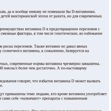
кам, да и вообще никому не помешали бы D-витаминки.
 детей викторианской эпохи от рахита, но для современных
 преимуществах витамина D в предотвращении переломов с
 смежные факторы, в том числе генетические, во избежание
м риска переломов. Также витамин не давал явных
 солнечного витамина, к сожалению, базируется на
ченых, современные нормы витамина чрезмерно завышены.
30 нмоль/л более чем достаточно. А по-настоящему
ледования говорят, что избыток витамина D может вызвать
е.
дут превышены теми людьми, кто кроме витамина употребляет
ди сами себе «назначают» препараты с повышенным