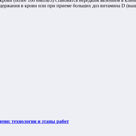
рови (более 100 нмоль/л) становятся нередким явлением в кли
одержания в крови или при приеме больших доз витамина D (выш
ени: технологии и этапы работ