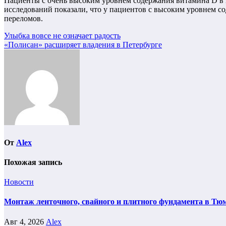
Пациенты с очень высоким уровнем содержания витамина D в к
исследований показали, что у пациентов с высоким уровнем с
переломов.
Навигация
Улыбка вовсе не означает радость
«Полисан» расширяет владения в Петербурге
по
записям
От
Alex
Похожая запись
Новости
Монтаж ленточного, свайного и плитного фундамента в Тюм
Авг 4, 2026
Alex