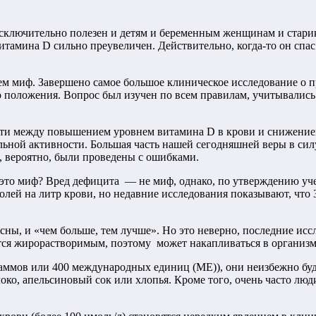
исключительно полезен и детям и беременным женщинам и стари
тамина D сильно преувеличен. Действительно, когда-то он спас
чем миф. Завершено самое большое клиническое исследование о
го положения. Вопрос был изучен по всем правилам, учитывались
ости между повышением уровнем витамина D в крови и снижение
ной активности. Большая часть нашей сегодняшней веры в силу
и, вероятно, были проведены с ошибками.
и это миф? Вред дефицита — не миф, однако, по утверждению у
лей на литр крови, но недавние исследования показывают, что 
ны, и «чем больше, тем лучше». Но это неверно, последние исс
тся жирорастворимым, поэтому может накапливаться в организм
раммов или 400 международных единиц (МЕ)), они неизбежно бу
око, апельсиновый сок или хлопья. Кроме того, очень часто лю