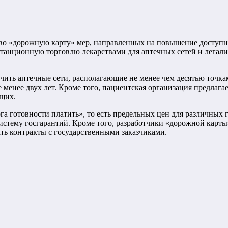
во «дорожную карту» мер, направленных на повышение доступн
танционную торговлю лекарствами для аптечных сетей и легал
чить аптечные сети, располагающие не менее чем десятью точк
не менее двух лет. Кроме того, пациентская организация предл
ющих.
а готовности платить», то есть предельных цен для различных 
 систему госгарантий. Кроме того, разработчики «дорожной кар
ь контракты с государственными заказчиками.