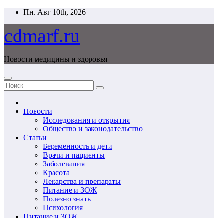
Перейти
Пн. Авг 10th, 2026
к
содержимому
cdmarf.ru
Новости медицины и здоровья
Новости
Исследования и открытия
Общество и законодательство
Статьи
Беременность и дети
Врачи и пациенты
Заболевания
Красота
Лекарства и препараты
Питание и ЗОЖ
Полезно знать
Психология
Питание и ЗОЖ