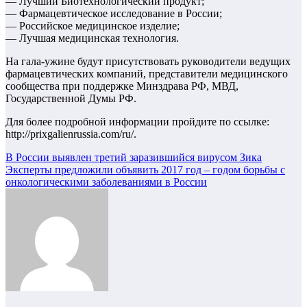
— Лучший Биотехнологический продукт;
— Фармацевтическое исследование в России;
— Российское медицинское изделие;
— Лучшая медицинская технология.
На гала-ужине будут присутствовать руководители ведущих
фармацевтических компаний, представители медицинского
сообщества при поддержке Минздрава РФ, МВД,
Государственной Думы РФ.
Для более подробной информации пройдите по ссылке:
http://prixgalienrussia.com/ru/.
Навигация
В России выявлен третий заразившийся вирусом Зика
Эксперты предложили объявить 2017 год – годом борьбы с
по
онкологическими заболеваниями в России
записям