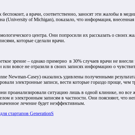
х беспокоит, а врачи, соответственно, заносят эти жалобы в ме
(University of Michigan), показало, что информация, внесенная 
мологического центра. Они попросили их рассказать о своих жал
исями, которые сделали врачи.
кое зрение – однако примерно в 30% случаев врачи не внесли эт
 или вовсе не отразили в своих записях информацию о чувствител
nne Newman-Casey) оказались удивлены полученными результатам
ровали электронные записи, вести которые гораздо проще, чем
они проанализировали ситуацию лишь в одной клинике, но все ж
елом и электронным записям в частности. Они поясняют, что не
азначенное лечение будет неэффективным.
ля стартапов GenerationS