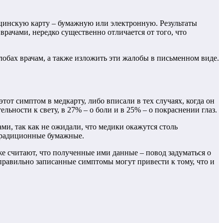
дицинскую карту – бумажную или электронную. Результаты
врачами, нередко существенно отличается от того, что
обах врачам, а также изложить эти жалобы в письменном виде.
от симптом в медкарту, либо вписали в тех случаях, когда он
ьности к свету, в 27% – о боли и в 25% – о покраснении глаз.
и, так как не ожидали, что медики окажутся столь
 традиционные бумажные.
е считают, что полученные ими данные – повод задуматься о
правильно записанные симптомы могут привести к тому, что и