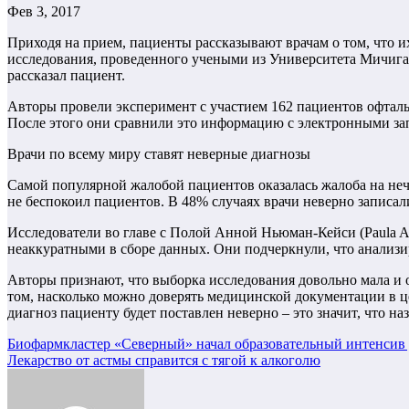
Фев 3, 2017
Приходя на прием, пациенты рассказывают врачам о том, что и
исследования, проведенного учеными из Университета Мичигана 
рассказал пациент.
Авторы провели эксперимент с участием 162 пациентов офталь
После этого они сравнили это информацию с электронными зап
Врачи по всему миру ставят неверные диагнозы
Самой популярной жалобой пациентов оказалась жалоба на нечет
не беспокоил пациентов. В 48% случаях врачи неверно записали
Исследователи во главе с Полой Анной Ньюман-Кейси (Paula A
неаккуратными в сборе данных. Они подчеркнули, что анализи
Авторы признают, что выборка исследования довольно мала и 
том, насколько можно доверять медицинской документации в ц
диагноз пациенту будет поставлен неверно – это значит, что н
Навигация
Биофармкластер «Северный» начал образовательный интенсив д
Лекарство от астмы справится с тягой к алкоголю
по
записям