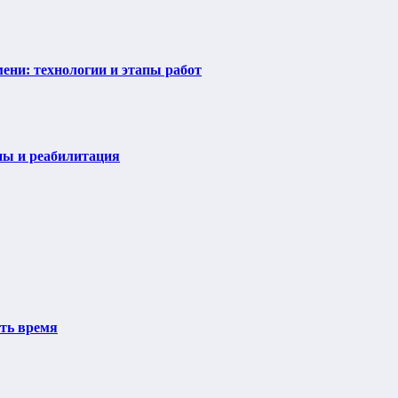
ени: технологии и этапы работ
пы и реабилитация
ить время