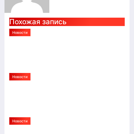
Похожая запись
Новости
Монтаж ленточного, свайного и
плитного фундамента в Тюмени:
технологии и этапы работ
Авг 4, 2026
Alex
Новости
Протезирование конечностей:
современные технологии,
этапы и реабилитация
Авг 4, 2026
Alex
Новости
Что такое метод ДПДГ и в чем