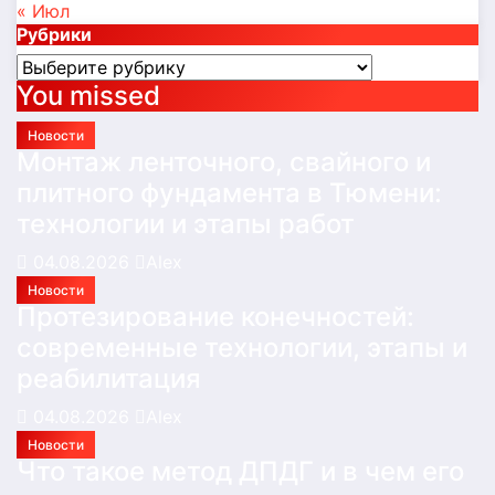
« Июл
Рубрики
Рубрики
You missed
Новости
Монтаж ленточного, свайного и
плитного фундамента в Тюмени:
технологии и этапы работ
04.08.2026
Alex
Новости
Протезирование конечностей:
современные технологии, этапы и
реабилитация
04.08.2026
Alex
Новости
Что такое метод ДПДГ и в чем его