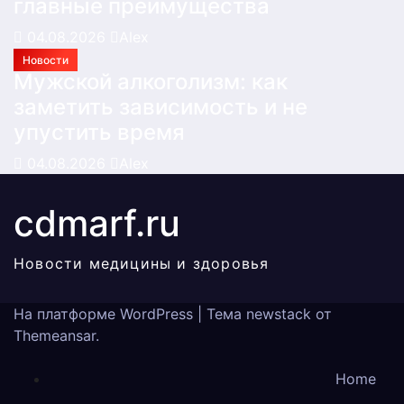
главные преимущества
04.08.2026
Alex
Новости
Мужской алкоголизм: как
заметить зависимость и не
упустить время
04.08.2026
Alex
cdmarf.ru
Новости медицины и здоровья
На платформе WordPress
|
Тема newstack от
Themeansar
.
Home