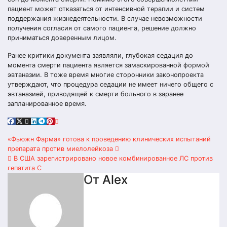
пациент может отказаться от интенсивной терапии и систем
поддержания жизнедеятельности. В случае невозможности
получения согласия от самого пациента, решение должно
приниматься доверенным лицом.
Ранее критики документа заявляли, глубокая седация до
момента смерти пациента является замаскированной формой
эвтаназии. В тоже время многие сторонники законопроекта
утверждают, что процедура седации не имеет ничего общего с
эвтаназией, приводящей к смерти больного в заранее
запланированное время.
Навигация
«Фьюжн Фарма» готова к проведению клинических испытаний
препарата против миелолейкоза
по
В США зарегистрировано новое комбинированное ЛС против
гепатита С
записям
От
Alex