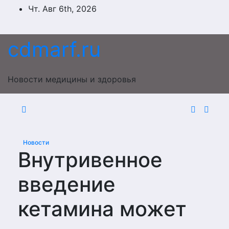
Перейти
Чт. Авг 6th, 2026
к
содержимому
cdmarf.ru
Новости медицины и здоровья
Новости
Внутривенное
введение
кетамина может