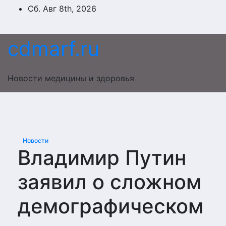
Перейти
Сб. Авг 8th, 2026
к
содержимому
cdmarf.ru
Новости медицины и здоровья
Новости
Владимир Путин
заявил о сложном
демографическом