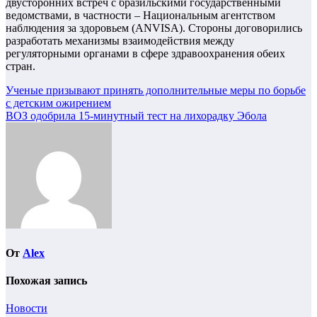
двусторонних встреч с бразильскими государственными
ведомствами, в частности – Национальным агентством
наблюдения за здоровьем (ANVISA). Стороны договорились
разработать механизмы взаимодействия между
регуляторными органами в сфере здравоохранения обеих
стран.
Навигация
Ученые призывают принять дополнительные меры по борьбе
с детским ожирением
по
ВОЗ одобрила 15-минутный тест на лихорадку Эбола
записям
От
Alex
Похожая запись
Новости