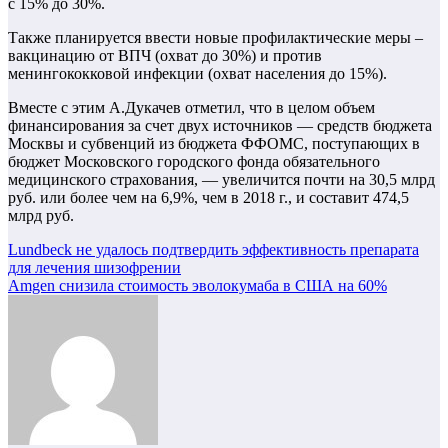
с 15% до 30%.
Также планируется ввести новые профилактические меры –
вакцинацию от ВПЧ (охват до 30%) и против
менингококковой инфекции (охват населения до 15%).
Вместе с этим А.Дукачев отметил, что в целом объем
финансирования за счет двух источников — средств бюджета
Москвы и субвенций из бюджета ФФОМС, поступающих в
бюджет Московского городского фонда обязательного
медицинского страхования, — увеличится почти на 30,5 млрд
руб. или более чем на 6,9%, чем в 2018 г., и составит 474,5
млрд руб.
Навигация
Lundbeck не удалось подтвердить эффективность препарата
для лечения шизофрении
по
Amgen снизила стоимость эволокумаба в США на 60%
записям