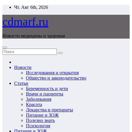
Перейти
Чт. Авг 6th, 2026
к
содержимому
cdmarf.ru
Новости медицины и здоровья
Новости
Исследования и открытия
Общество и законодательство
Статьи
Беременность и дети
Врачи и пациенты
Заболевания
Красота
Лекарства и препараты
Питание и ЗОЖ
Полезно знать
Психология
Питание и ЗОЖ