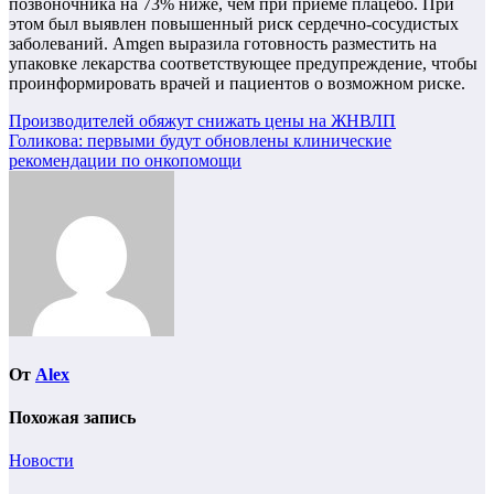
позвоночника на 73% ниже, чем при приеме плацебо. При
этом был выявлен повышенный риск сердечно-сосудистых
заболеваний. Amgen выразила готовность разместить на
упаковке лекарства соответствующее предупреждение, чтобы
проинформировать врачей и пациентов о возможном риске.
Навигация
Производителей обяжут снижать цены на ЖНВЛП
Голикова: первыми будут обновлены клинические
по
рекомендации по онкопомощи
записям
От
Alex
Похожая запись
Новости