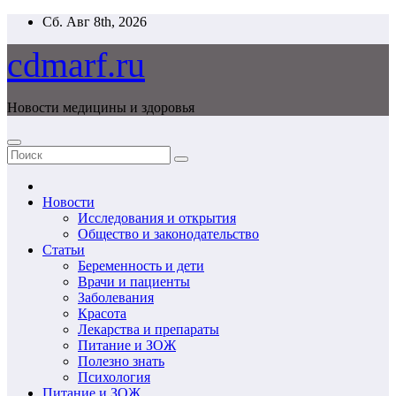
Перейти
Сб. Авг 8th, 2026
к
содержимому
cdmarf.ru
Новости медицины и здоровья
Новости
Исследования и открытия
Общество и законодательство
Статьи
Беременность и дети
Врачи и пациенты
Заболевания
Красота
Лекарства и препараты
Питание и ЗОЖ
Полезно знать
Психология
Питание и ЗОЖ