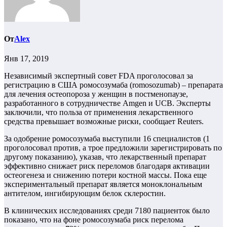
От
Alex
Янв 17, 2019
Независимый экспертный совет FDA проголосовал за
регистрацию в США ромосозумаба (romosozumab) – препарата
для лечения остеопороза у женщин в постменопаузе,
разработанного в сотрудничестве Amgen и UCB. Эксперты
заключили, что польза от применения лекарственного
средства превышает возможные риски, сообщает Reuters.
За одобрение ромосозумаба выступили 16 специалистов (1
проголосовал против, а трое предложили зарегистрировать по
другому показанию), указав, что лекарственный препарат
эффективно снижает риск переломов благодаря активации
остеогенеза и снижению потери костной массы. Пока еще
экспериментальный препарат является моноклональным
антителом, ингибирующим белок склеростин.
В клинических исследованиях среди 7180 пациенток было
показано, что на фоне ромосозумаба риск перелома