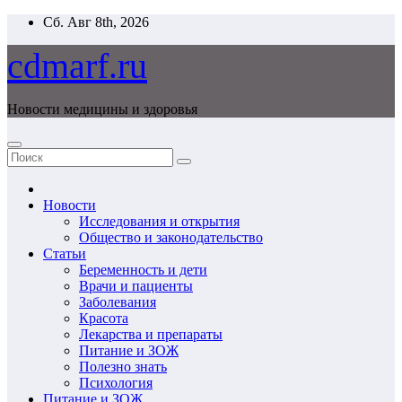
Перейти
Сб. Авг 8th, 2026
к
содержимому
cdmarf.ru
Новости медицины и здоровья
Новости
Исследования и открытия
Общество и законодательство
Статьи
Беременность и дети
Врачи и пациенты
Заболевания
Красота
Лекарства и препараты
Питание и ЗОЖ
Полезно знать
Психология
Питание и ЗОЖ