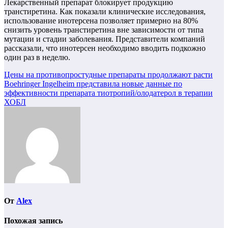
Лекарственный препарат блокирует продукцию
транстиретина. Как показали клинические исследования,
использование инотерсена позволяет примерно на 80%
снизить уровень транстиретина вне зависимости от типа
мутации и стадии заболевания. Представители компаний
рассказали, что инотерсен необходимо вводить подкожно
один раз в неделю.
Навигация
Цены на противопростудные препараты продолжают расти
Boehringer Ingelheim представила новые данные по
по
эффективности препарата тиотропий/олодатерол в терапии
записям
ХОБЛ
От
Alex
Похожая запись