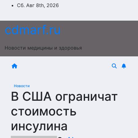
Перейти
Сб. Авг 8th, 2026
к
содержимому
cdmarf.ru
Новости медицины и здоровья
Новости
В США ограничат
стоимость
инсулина