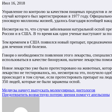
Июл 16, 2018
Управление по контролю за качеством пищевых продуктов и л
случай которого был зарегистрирован в 1977 году. Официально
уносящую миллионы жизней, удалось благодаря всеобщей вакц
Несмотря на то, что случаи заболевания натуральной оспой пре
России и в США. В то время как одни ученые выступают за по
Тем временем в США появился новый препарат, предназначенны
для лечения этой болезни.
Говоря о необходимости появления этого лекарства, специалис
использоваться в качестве биооружия, наличие лекарства помо
Новое лекарство уже было протестировано на животных, кото
лекарство не тестировалось, но, несмотря на это, получило о
происходит в том случае, если протестировать препарат на лю
350 людей, которые не были заражены оспой.
Навигация
Медвузы начнут выпускать молекулярных диетологов
Предотвратить возрастную потерю зрения помогут апельсины
по
записям