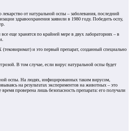
лекарство от натуральной оспы – заболевания, последний
зации здравоохранения заявили в 1980 году. Победить оспу,
ер.
все еще хранятся по крайней мере в двух лабораториях – в
и.
 (тековиримат) и это первый препарат, созданный специально
розой. В том случае, если вирус натуральной оспы будет
ьной оспы. На людях, инфицированных таким вирусом,
овываясь на результатах экспериментов на животных – это
е время проверена лишь безопасность препарата: его получали