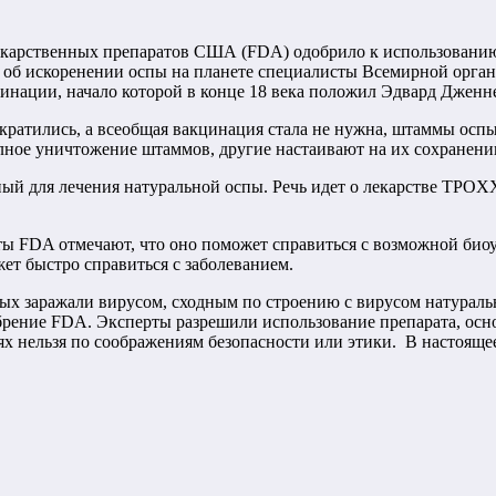
екарственных препаратов США (FDA) одобрило к использованию 
 об искоренении оспы на планете специалисты Всемирной органи
инации, начало которой в конце 18 века положил Эдвард Дженн
кратились, а всеобщая вакцинация стала не нужна, штаммы оспы 
лное уничтожение штаммов, другие настаивают на их сохранени
й для лечения натуральной оспы. Речь идет о лекарстве TPOXX
ты FDA отмечают, что оно поможет справиться с возможной биоуг
жет быстро справиться с заболеванием.
рых заражали вирусом, сходным по строению с вирусом натурал
добрение FDA. Эксперты разрешили использование препарата, осн
дях нельзя по соображениям безопасности или этики. В настояще