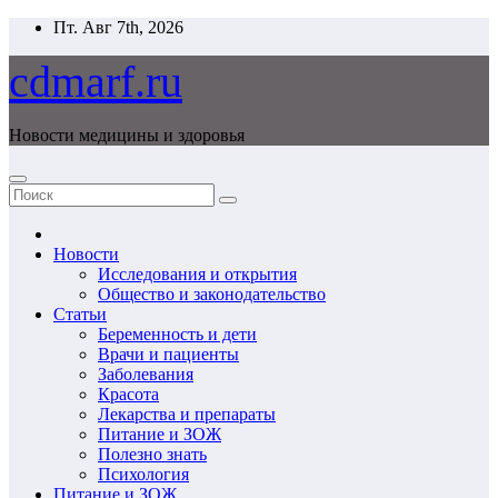
Перейти
Пт. Авг 7th, 2026
к
содержимому
cdmarf.ru
Новости медицины и здоровья
Новости
Исследования и открытия
Общество и законодательство
Статьи
Беременность и дети
Врачи и пациенты
Заболевания
Красота
Лекарства и препараты
Питание и ЗОЖ
Полезно знать
Психология
Питание и ЗОЖ