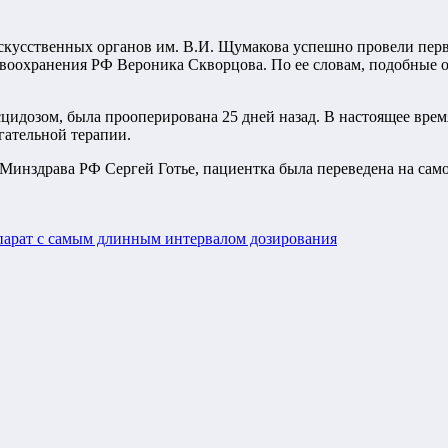
скусственных органов им. В.И. Щумакова успешно провели перв
воохранения РФ Вероника Скворцова. По ее словам, подобные оп
цидозом, была прооперирована 25 дней назад. В настоящее время
гательной терапии.
инздрава РФ Сергей Готье, пациентка была переведена на само
парат с самым длинным интервалом дозирования