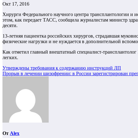
Окт 17, 2016
Хирурги Федерального научного центра трансплантологии и и
этом, как передает ТАСС, сообщила журналистам министр здра
десяти.
13-летняя пациентка российских хирургов, страдавшая муковис
физические нагрузки и не нуждается в дополнительной вспомо
Как отметил главный внештатный специалист-трансплантолог М
легких.
Навигация
Утверждены требования к содержанию инструкций ЛП
Прорыв в лечении шизофрении: в России зарегистрирован пре
по
записям
От
Alex