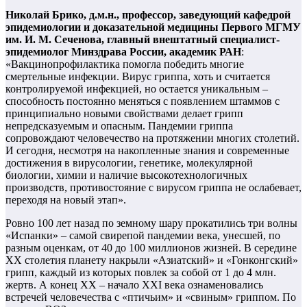
Николай Брико, д.м.н., профессор, заведующий кафедрой
эпидемиологии и доказательной медицины Первого МГМУ
им. И. М. Сеченова, главный внештатный специалист-
эпидемиолог Минздрава России, академик РАН
:
«Вакцинопрофилактика помогла победить многие
смертельные инфекции. Вирус гриппа, хоть и считается
контролируемой инфекцией, но остается уникальным –
способность постоянно меняться с появлением штаммов с
принципиально новыми свойствами делает грипп
непредсказуемым и опасным. Пандемии гриппа
сопровождают человечество на протяжении многих столетий.
И сегодня, несмотря на накопленные знания и современные
достижения в вирусологии, генетике, молекулярной
биологии, химии и наличие высокотехнологичных
производств, противостояние с вирусом гриппа не ослабевает,
переходя на новый этап».
Ровно 100 лет назад по земному шару прокатились три волны
«Испанки» – самой свирепой пандемии века, унесшей, по
разным оценкам, от 40 до 100 миллионов жизней. В середине
XX столетия планету накрыли «Азиатский» и «Гонконгский»
грипп, каждый из которых повлек за собой от 1 до 4 млн.
жертв. А конец XX – начало XXI века ознаменовались
встречей человечества с «птичьим» и «свиным» гриппом. По