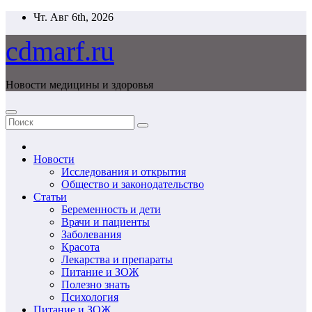
Перейти
Чт. Авг 6th, 2026
к
содержимому
cdmarf.ru
Новости медицины и здоровья
Новости
Исследования и открытия
Общество и законодательство
Статьи
Беременность и дети
Врачи и пациенты
Заболевания
Красота
Лекарства и препараты
Питание и ЗОЖ
Полезно знать
Психология
Питание и ЗОЖ