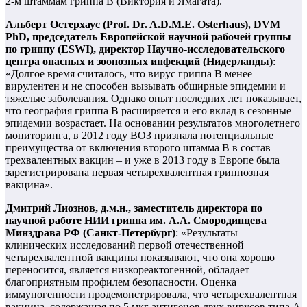
2-м штаммам гриппа В (Виктория и Ямагата).
Альберт Остерхаус (Prof. Dr. A.D.M.E. Osterhaus), DVM
PhD, председатель Европейской научной рабочей группы
по гриппу (ESWI), директор Научно-исследовательского
центра опасных и зоонозных инфекций (Нидерланды)
:
«Долгое время считалось, что вирус гриппа В менее
вирулентен и не способен вызывать обширные эпидемии и
тяжелые заболевания. Однако опыт последних лет показывает,
что география гриппа В расширяется и его вклад в сезонные
эпидемии возрастает. На основании результатов многолетнего
мониторинга, в 2012 году ВОЗ признала потенциальные
преимущества от включения второго штамма В в состав
трехвалентных вакцин – и уже в 2013 году в Европе была
зарегистрирована первая четырехвалентная гриппозная
вакцина».
Дмитрий Лиознов, д.м.н., заместитель директора по
научной работе НИИ гриппа им. А.А. Смородинцева
Минздрава РФ (Санкт-Петербург)
: «Результаты
клинических исследований первой отечественной
четырехвалентной вакцины показывают, что она хорошо
переносится, является низкореактогенной, обладает
благоприятным профилем безопасности. Оценка
иммуногенности продемонстрировала, что четырехвалентная
вакцина, содержащая по 5 мкг антигенов двух вирусов типа А