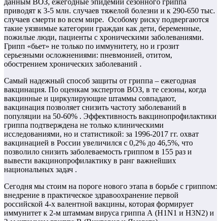
данным ВОЗ, ежегодные эпидемии сезонного гриппа
приводят к 3-5 млн. случаев тяжелой болезни и к 290-650 тыс.
случаев смерти во всем мире. Особому риску подвергаются
такие уязвимые категории граждан как дети, беременные,
пожилые люди, пациенты с хроническими заболеваниями.
Грипп «бьет» не только по иммунитету, но и грозит
серьезными осложнениями: пневмонией, отитом,
обострением хронических заболеваний .
Самый надежный способ защиты от гриппа – ежегодная
вакцинация. По оценкам экспертов ВОЗ, в те сезоны, когда
вакцинные и циркулирующие штаммы совпадают,
вакцинация позволяет снизить частоту заболеваний в
популяции на 50-60% . Эффективность вакцинопрофилактики
гриппа подтверждена не только клиническими
исследованиями, но и статистикой: за 1996-2017 гг. охват
вакцинацией в России увеличился с 0,2% до 46,5%, что
позволило снизить заболеваемость гриппом в 155 раз и
вывести вакцинопрофилактику в ранг важнейших
национальных задач .
Сегодня мы стоим на пороге нового этапа в борьбе с гриппом:
внедрение в практическое здравоохранение первой
российской 4-х валентной вакцины, которая формирует
иммунитет к 2-м штаммам вируса гриппа А (H1N1 и H3N2) и