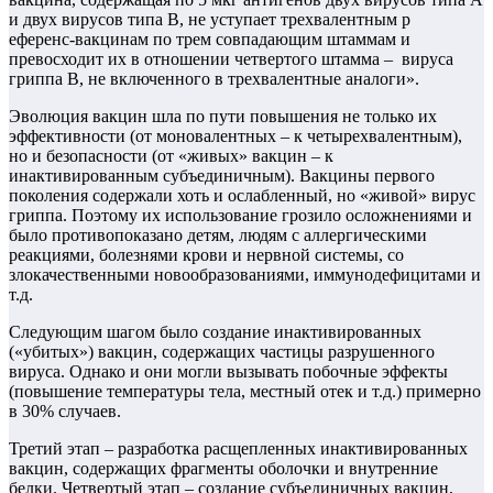
и двух вирусов типа В, не уступает трехвалентным р
еференс-вакцинам по трем совпадающим штаммам и
превосходит их в отношении четвертого штамма – вируса
гриппа В, не включенного в трехвалентные аналоги».
Эволюция вакцин шла по пути повышения не только их
эффективности (от моновалентных – к четырехвалентным),
но и безопасности (от «живых» вакцин – к
инактивированным субъединичным). Вакцины первого
поколения содержали хоть и ослабленный, но «живой» вирус
гриппа. Поэтому их использование грозило осложнениями и
было противопоказано детям, людям с аллергическими
реакциями, болезнями крови и нервной системы, со
злокачественными новообразованиями, иммунодефицитами и
т.д.
Следующим шагом было создание инактивированных
(«убитых») вакцин, содержащих частицы разрушенного
вируса. Однако и они могли вызывать побочные эффекты
(повышение температуры тела, местный отек и т.д.) примерно
в 30% случаев.
Третий этап – разработка расщепленных инактивированных
вакцин, содержащих фрагменты оболочки и внутренние
белки. Четвертый этап – создание субъединичных вакцин,