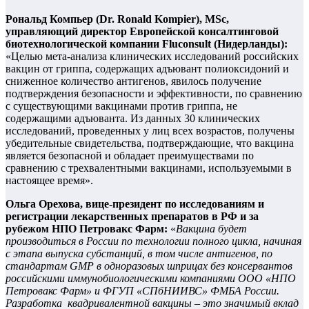
Рональд Компьер (Dr. Ronald Kompier), MSc,
управляющий директор Европейской консалтинговой
биотехнологической компании Fluconsult (Нидерланды):
«Целью мета-анализа клинических исследований российских
вакцин от гриппа, содержащих адъювант полиоксидоний и
сниженное количество антигенов, явилось получение
подтверждения безопасности и эффективности, по сравнению
с существующими вакцинами против гриппа, не
содержащими адъюванта. Из данных 30 клинических
исследований, проведенных у лиц всех возрастов, получены
убедительные свидетельства, подтверждающие, что вакцина
является безопасной и обладает преимуществами по
сравнению с трехвалентными вакцинами, используемыми в
настоящее время».
Ольга Орехова, вице-президент по исследованиям и
регистрации лекарственных препаратов в РФ и за
рубежом НПО Петровакс Фарм:
«
Вакцина будет
производиться в России по технологии полного цикла, начиная
с этапа выпуска субстанций, в том числе антигенов, по
стандартам GMP в одноразовых шприцах без консервантов
российскими иммунобиологическими компаниями ООО «НПО
Петровакс Фарм» и ФГУП «СПбНИИВС» ФМБА России.
Разработка квадривалентной вакцины – это значимый вклад