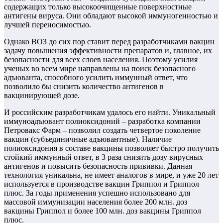
содержащих только высокоочищенные поверхностные
антигены вируса. Они обладают высокой иммуногенностью и
лучшей переносимостью.
Однако ВОЗ до сих пор ставит перед разработчиками вакцин
задачу повышения эффективности препаратов и, главное, их
безопасности для всех слоев населения. Поэтому усилия
ученых во всем мире направлены на поиск безопасного
адъюванта, способного усилить иммунный ответ, что
позволило бы снизить количество антигенов в
вакцинирующей дозе.
И российским разработчикам удалось его найти. Уникальный
иммуноадъювант полиоксидоний – разработка компании
Петровакс Фарм – позволил создать четвертое поколение
вакцин (субъединичные адъювантные). Наличие
полиоксидония в составе вакцины позволяет быстро получить
стойкий иммунный ответ, в 3 раза снизить дозу вирусных
антигенов и повысить безопасность прививки. Данная
технология уникальна, не имеет аналогов в мире, и уже 20 лет
используется в производстве вакцин Гриппол и Гриппол
плюс. За годы применения успешно использовано для
массовой иммунизации населения более 200 млн. доз
вакцины Гриппол и более 100 млн. доз вакцины Гриппол
плюс.