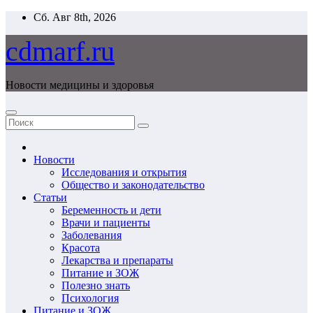
Перейти
Сб. Авг 8th, 2026
к
содержимому
cdmarf.ru
Новости медицины и здоровья
Новости
Исследования и открытия
Общество и законодательство
Статьи
Беременность и дети
Врачи и пациенты
Заболевания
Красота
Лекарства и препараты
Питание и ЗОЖ
Полезно знать
Психология
Питание и ЗОЖ