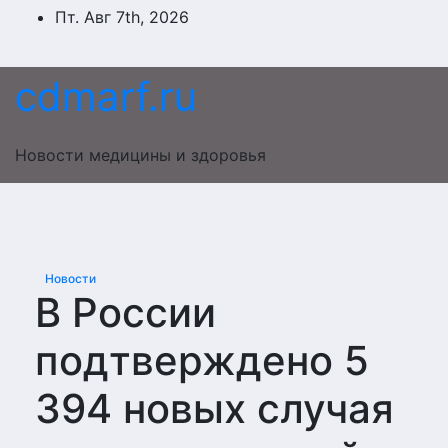
Перейти
Пт. Авг 7th, 2026
к
содержимому
cdmarf.ru
Новости медицины и здоровья
Новости
В России
подтверждено 5
394 новых случая